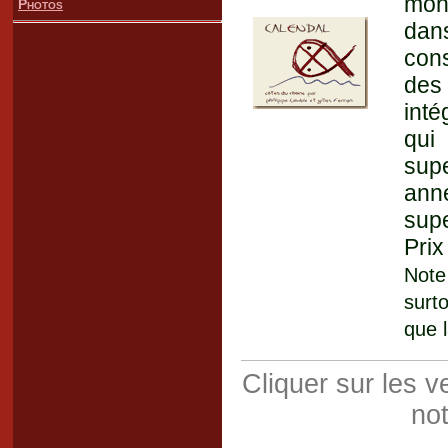
mont
Photos
dan
cons
des
inté
qui 
supe
anné
supe
Prix
Note
surt
que 
Cliquer sur les 
not