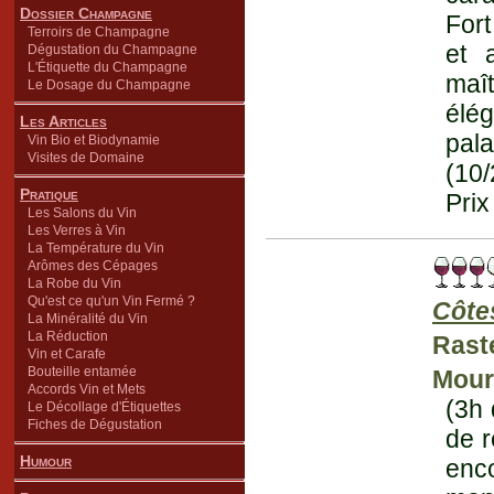
Dossier Champagne
Fort
Terroirs de Champagne
et 
Dégustation du Champagne
L'Étiquette du Champagne
maî
Le Dosage du Champagne
élé
Les Articles
pala
Vin Bio et Biodynamie
Visites de Domaine
(10
Pratique
Prix
Les Salons du Vin
Les Verres à Vin
La Température du Vin
Arômes des Cépages
La Robe du Vin
Qu'est ce qu'un Vin Fermé ?
Côte
La Minéralité du Vin
La Réduction
Rast
Vin et Carafe
Bouteille entamée
Mour
Accords Vin et Mets
(3h 
Le Décollage d'Étiquettes
Fiches de Dégustation
de r
Humour
enc