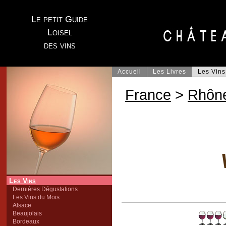
Le petit Guide
Loisel
des vins
Accueil
Les Livres
Les Vins
France
>
Rhôn
Les Vins
Dernières Dégustations
Les Vins du Mois
Alsace
Beaujolais
Bordeaux