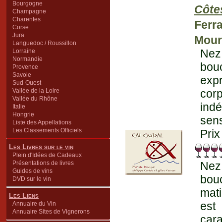
Bourgogne
Côte
Champagne
Charentes
Ferr
Corse
Jura
Mour
Languedoc / Roussillon
Nez 
Lorraine
Normandie
bou
Provence
Savoie
expr
Sud-Ouest
Vallée de la Loire
cor
Vallée du Rhône
ind
Italie
Hongrie
sens
Liste des Appellations
Les Classements Officiels
Prix
Les Livres sur le vin
Plein d'Idées de Cadeaux
Présentations de livres
Nez
Guides de vins
bouc
DVD sur le vin
mati
Les Liens
est
Annuaire du Vin
Annuaire Sites de Vignerons
cara