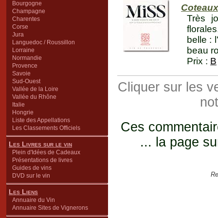
Bourgogne
Coteaux
Champagne
Très j
Charentes
Corse
florale
Jura
belle :
Languedoc / Roussillon
beau ro
Lorraine
Normandie
Prix :
B
Provence
Savoie
Sud-Ouest
Cliquer sur les 
Vallée de la Loire
Vallée du Rhône
not
Italie
Hongrie
Liste des Appellations
Ces commentaires
Les Classements Officiels
... la page su
Les Livres sur le vin
Plein d'Idées de Cadeaux
Présentations de livres
Guides de vins
Re
DVD sur le vin
Les Liens
Annuaire du Vin
Annuaire Sites de Vignerons