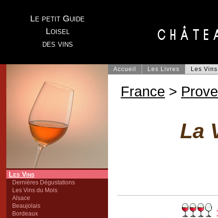
Le petit Guide
Loisel
des vins
Accueil
Les Livres
Les Vins
France
>
Prov
La 
Les Vins
Dernières Dégustations
Les Vins du Mois
Alsace
Beaujolais
Bordeaux