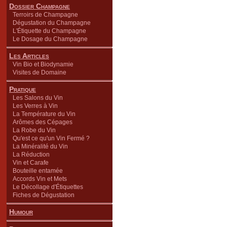
Dossier Champagne
Terroirs de Champagne
Dégustation du Champagne
L'Étiquette du Champagne
Le Dosage du Champagne
Les Articles
Vin Bio et Biodynamie
Visites de Domaine
Pratique
Les Salons du Vin
Les Verres à Vin
La Température du Vin
Arômes des Cépages
La Robe du Vin
Qu'est ce qu'un Vin Fermé ?
La Minéralité du Vin
La Réduction
Vin et Carafe
Bouteille entamée
Accords Vin et Mets
Le Décollage d'Étiquettes
Fiches de Dégustation
Humour