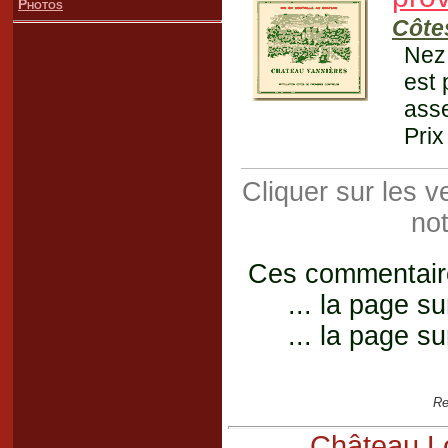
Photos
Côte
Nez 
est 
asse
Prix
Cliquer sur les 
not
Ces commentaires
... la page su
... la page su
Re
Château Lo