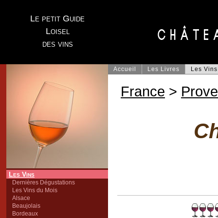
Le petit Guide
Loisel
des vins
Accueil
Les Livres
Les Vins
France
>
Prov
Ch
Les Vins
Dernières Dégustations
Les Vins du Mois
Alsace
Beaujolais
Bordeaux