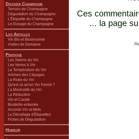
Dossier Champagne
Terroirs de Champagne
Ces commentaires
Dégustation du Champagne
L'Étiquette du Champagne
... la page su
Le Dosage du Champagne
Les Articles
Vin Bio et Biodynamie
Re
Visites de Domaine
Pratique
Les Salons du Vin
Les Verres à Vin
La Température du Vin
Arômes des Cépages
La Robe du Vin
Qu'est ce qu'un Vin Fermé ?
La Minéralité du Vin
La Réduction
Vin et Carafe
Bouteille entamée
Accords Vin et Mets
Le Décollage d'Étiquettes
Fiches de Dégustation
Humour