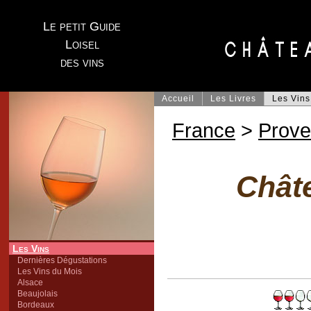
Le petit Guide
Loisel
des vins
Accueil
Les Livres
Les Vins
France
>
Prov
Chât
Les Vins
Dernières Dégustations
Les Vins du Mois
Alsace
Beaujolais
Bordeaux