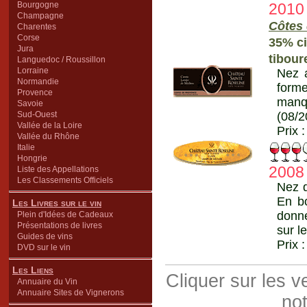
Bourgogne
2010
Champagne
Côtes
Charentes
Corse
35% ci
Jura
tibour
Languedoc / Roussillon
Lorraine
Nez a
Normandie
form
Provence
manq
Savoie
Sud-Ouest
(08/2
Vallée de la Loire
Prix 
Vallée du Rhône
Italie
Hongrie
2008
Liste des Appellations
Les Classements Officiels
Nez d
En bo
Les Livres sur le vin
donne
Plein d'Idées de Cadeaux
Présentations de livres
sur l
Guides de vins
Prix 
DVD sur le vin
Les Liens
Cliquer sur les 
Annuaire du Vin
Annuaire Sites de Vignerons
not