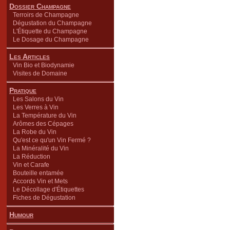
Dossier Champagne
Terroirs de Champagne
Dégustation du Champagne
L'Étiquette du Champagne
Le Dosage du Champagne
Les Articles
Vin Bio et Biodynamie
Visites de Domaine
Pratique
Les Salons du Vin
Les Verres à Vin
La Température du Vin
Arômes des Cépages
La Robe du Vin
Qu'est ce qu'un Vin Fermé ?
La Minéralité du Vin
La Réduction
Vin et Carafe
Bouteille entamée
Accords Vin et Mets
Le Décollage d'Étiquettes
Fiches de Dégustation
Humour