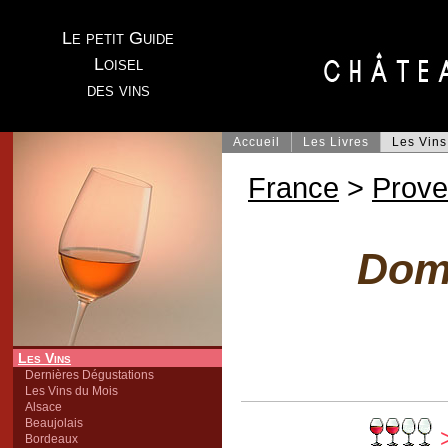
Le petit Guide
Loisel
des vins
Accueil
Les Livres
Les Vins
France
>
Prov
Doma
Les Vins
Dernières Dégustations
Les Vins du Mois
Alsace
Beaujolais
>
Bordeaux