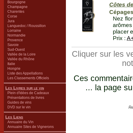
Bourgogne
Côtes d
Champagne
Cépages 
Charentes
Corse
Nez flo
Jura
arômes a
Languedoc / Roussillon
Lorraine
placer e
Normandie
Prix :
A
Provence
Savoie
Sud-Ouest
Cliquer sur les 
Vallée de la Loire
Vallée du Rhône
not
Italie
Hongrie
Liste des Appellations
Ces commentaires
Les Classements Officiels
... la page su
Les Livres sur le vin
Plein d'Idées de Cadeaux
Présentations de livres
Guides de vins
DVD sur le vin
Re
Les Liens
Annuaire du Vin
Annuaire Sites de Vignerons