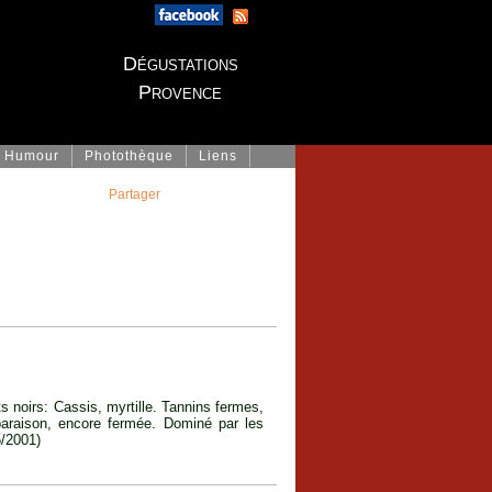
Dégustations
Provence
Humour
Photothèque
Liens
Partager
ts noirs: Cassis, myrtille. Tannins fermes,
paraison, encore fermée. Dominé par les
5/2001)