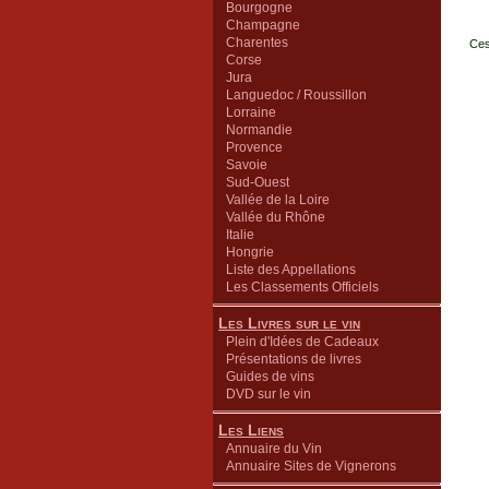
Bourgogne
Champagne
Charentes
Ces
Corse
Jura
Languedoc / Roussillon
Lorraine
Normandie
Provence
Savoie
Sud-Ouest
Vallée de la Loire
Vallée du Rhône
Italie
Hongrie
Liste des Appellations
Les Classements Officiels
Les Livres sur le vin
Plein d'Idées de Cadeaux
Présentations de livres
Guides de vins
DVD sur le vin
Les Liens
Annuaire du Vin
Annuaire Sites de Vignerons