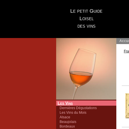
Le petit Guide
Loisel
des vins
Accu
Fr
Les Vins
Dernières Dégustations
Les Vins du Mois
Alsace
Beaujolais
Bordeaux