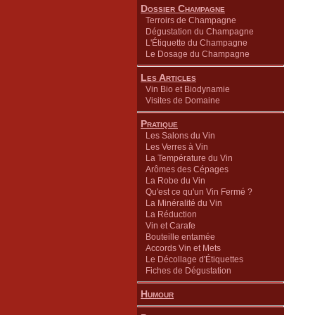
Dossier Champagne
Terroirs de Champagne
Dégustation du Champagne
L'Étiquette du Champagne
Le Dosage du Champagne
Les Articles
Vin Bio et Biodynamie
Visites de Domaine
Pratique
Les Salons du Vin
Les Verres à Vin
La Température du Vin
Arômes des Cépages
La Robe du Vin
Qu'est ce qu'un Vin Fermé ?
La Minéralité du Vin
La Réduction
Vin et Carafe
Bouteille entamée
Accords Vin et Mets
Le Décollage d'Étiquettes
Fiches de Dégustation
Humour