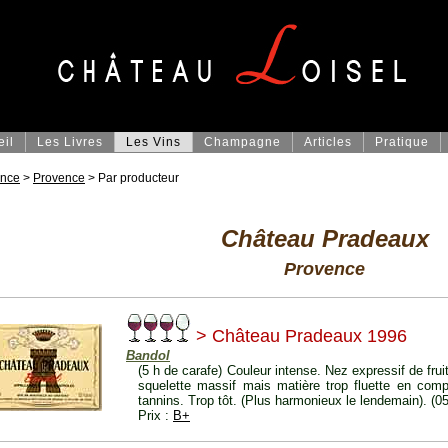
eil
Les Livres
Les Vins
Champagne
Articles
Pratique
ance
>
Provence
> Par producteur
Château Pradeaux
Provence
> Château Pradeaux 1996
Bandol
(5 h de carafe) Couleur intense. Nez expressif de frui
squelette massif mais matière trop fluette en com
tannins. Trop tôt. (Plus harmonieux le lendemain). (0
Prix :
B+