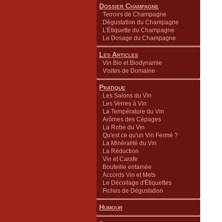
Dossier Champagne
Terroirs de Champagne
Dégustation du Champagne
L'Étiquette du Champagne
Le Dosage du Champagne
Les Articles
Vin Bio et Biodynamie
Visites de Domaine
Pratique
Les Salons du Vin
Les Verres à Vin
La Température du Vin
Arômes des Cépages
La Robe du Vin
Qu'est ce qu'un Vin Fermé ?
La Minéralité du Vin
La Réduction
Vin et Carafe
Bouteille entamée
Accords Vin et Mets
Le Décollage d'Étiquettes
Fiches de Dégustation
Humour