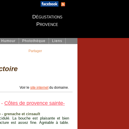
Dégustations
Provence
Humour
Photothèque
Liens
Partager
ctoire
Voir le
site internet
du domaine.
 -
Côtes de provence sainte-
 - grenache et cinsault
idulé. La bouche est plaisante et bien
ructure est assez fine. Agréable à table.