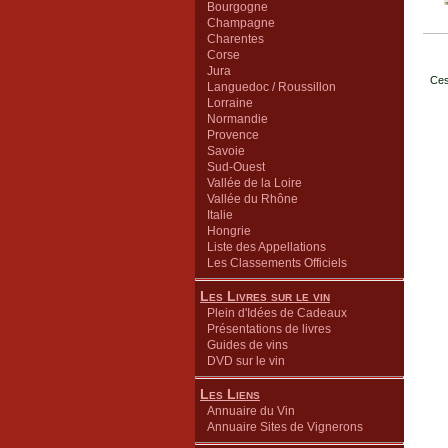
Bourgogne
Champagne
Charentes
Corse
Jura
Ces
Languedoc / Roussillon
Lorraine
Normandie
Provence
Savoie
Sud-Ouest
Vallée de la Loire
Vallée du Rhône
Italie
Hongrie
Liste des Appellations
Les Classements Officiels
Les Livres sur le vin
Plein d'Idées de Cadeaux
Présentations de livres
Guides de vins
DVD sur le vin
Les Liens
Annuaire du Vin
Annuaire Sites de Vignerons