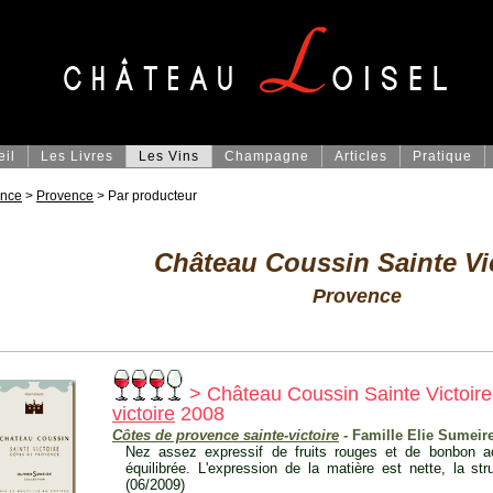
eil
Les Livres
Les Vins
Champagne
Articles
Pratique
ance
>
Provence
> Par producteur
Château Coussin Sainte Vi
Provence
> Château Coussin Sainte Victoire
victoire
2008
Côtes de provence sainte-victoire
- Famille Elie Sumeire
Nez assez expressif de fruits rouges et de bonbon ac
équilibrée. L'expression de la matière est nette, la st
(06/2009)