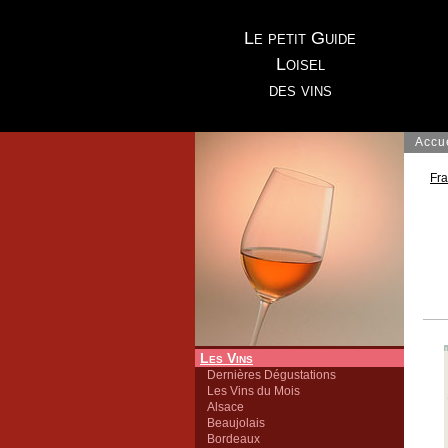
Le petit Guide
Loisel
des vins
Accu
Fr
Les Vins
Dernières Dégustations
Les Vins du Mois
Alsace
Beaujolais
Bordeaux