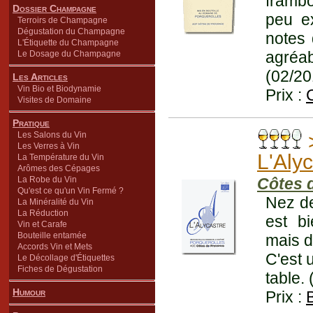
frambo
Dossier Champagne
peu ex
Terroirs de Champagne
Dégustation du Champagne
notes 
L'Étiquette du Champagne
agréab
Le Dosage du Champagne
(02/20
Les Articles
Vin Bio et Biodynamie
Prix :
Visites de Domaine
Pratique
Les Salons du Vin
Les Verres à Vin
L'Aly
La Température du Vin
Arômes des Cépages
La Robe du Vin
Côtes 
Qu'est ce qu'un Vin Fermé ?
Nez de
La Minéralité du Vin
La Réduction
est bi
Vin et Carafe
Bouteille entamée
mais d
Accords Vin et Mets
C'est u
Le Décollage d'Étiquettes
Fiches de Dégustation
table.
Humour
Prix :