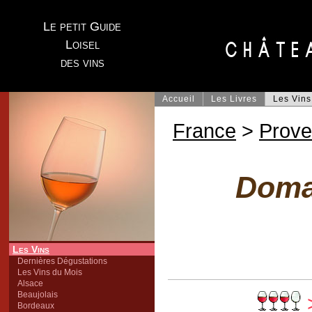
Le petit Guide
Loisel
des vins
Accueil
Les Livres
Les Vins
France
>
Prov
Doma
Les Vins
Dernières Dégustations
Les Vins du Mois
Alsace
Beaujolais
Bordeaux