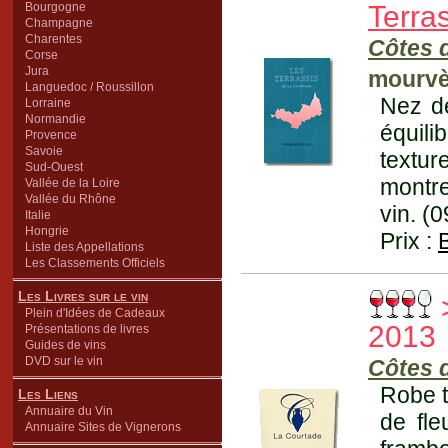
Bourgogne
Terra
Champagne
Charentes
Côtes 
Corse
Jura
mourvè
Languedoc / Roussillon
Nez dé
Lorraine
Normandie
équil
Provence
Savoie
textur
Sud-Ouest
montre
Vallée de la Loire
Vallée du Rhône
vin. (
Italie
Hongrie
Prix :
Liste des Appellations
Les Classements Officiels
Les Livres sur le vin
Plein d'Idées de Cadeaux
2013
Présentations de livres
Guides de vins
DVD sur le vin
Côtes 
Robe t
Les Liens
Annuaire du Vin
de fle
Annuaire Sites de Vignerons