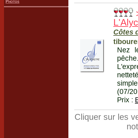
Photos
L'Aly
Côtes 
tiboure
Nez l
pêche
L'expr
nettet
simpl
(07/20
Prix :
Cliquer sur les 
not