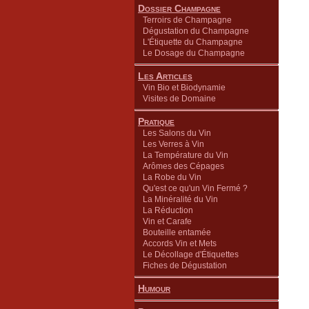
Dossier Champagne
Terroirs de Champagne
Dégustation du Champagne
L'Étiquette du Champagne
Le Dosage du Champagne
Les Articles
Vin Bio et Biodynamie
Visites de Domaine
Pratique
Les Salons du Vin
Les Verres à Vin
La Température du Vin
Arômes des Cépages
La Robe du Vin
Qu'est ce qu'un Vin Fermé ?
La Minéralité du Vin
La Réduction
Vin et Carafe
Bouteille entamée
Accords Vin et Mets
Le Décollage d'Étiquettes
Fiches de Dégustation
Humour