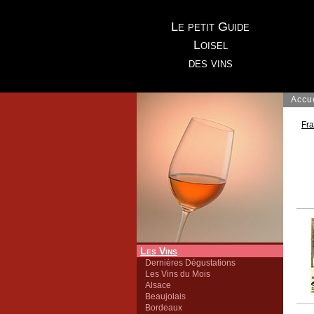
Le petit Guide
Loisel
des vins
Accu
Fr
Les Vins
Dernières Dégustations
Les Vins du Mois
Alsace
Beaujolais
Bordeaux