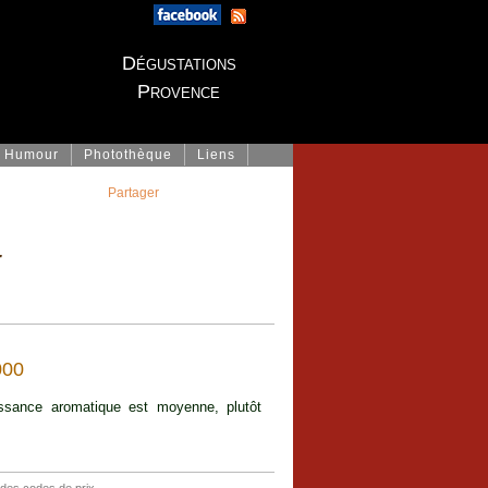
Dégustations
Provence
Humour
Photothèque
Liens
Partager
t
00
ssance aromatique est moyenne, plutôt