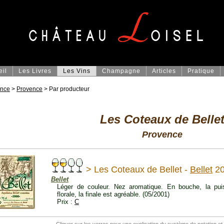
eil
Les Livres
Les Vins
Champagne
Articles
Pratique
ance
>
Provence
> Par producteur
Les Coteaux de Belle
Provence
> Les Coteaux de Bellet -
Bellet
20
Bellet
Léger de couleur. Nez aromatique. En bouche, la pui
florale, la finale est agréable. (05/2001)
Prix :
C