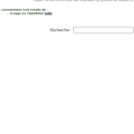
Cliquer sur les verres pour une explication du système de notation et
 commentaires sont extraits de...
... la page sur l'appellation
bellet
Rechercher :