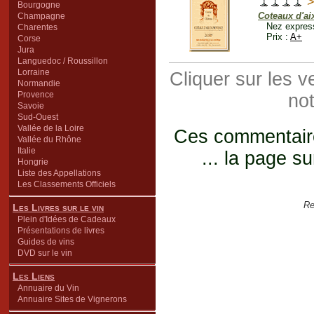
>
Bourgogne
Coteaux d'ai
Champagne
Nez express
Charentes
Prix :
A+
Corse
Jura
Languedoc / Roussillon
Lorraine
Cliquer sur les 
Normandie
Provence
not
Savoie
Sud-Ouest
Vallée de la Loire
Ces commentaires
Vallée du Rhône
Italie
... la page su
Hongrie
Liste des Appellations
Les Classements Officiels
Re
Les Livres sur le vin
Plein d'Idées de Cadeaux
Présentations de livres
Guides de vins
DVD sur le vin
Les Liens
Annuaire du Vin
Annuaire Sites de Vignerons