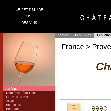
Le petit Guide
Loisel
des vins
Accueil
Les Livres
Les Vins
France
>
Prov
Ch
Les Vins
Dernières Dégustations
Les Vins du Mois
Alsace
Beaujolais
Bordeaux