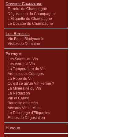
Dossier Champagne
Terroirs de Champagne
Dégustation du Champagne
L'Étiquette du Champagne
Le Dosage du Champagne
Les Articles
Vin Bio et Biodynamie
Visites de Domaine
Pratique
Les Salons du Vin
Les Verres à Vin
La Température du Vin
Arômes des Cépages
La Robe du Vin
Qu'est ce qu'un Vin Fermé ?
La Minéralité du Vin
La Réduction
Vin et Carafe
Bouteille entamée
Accords Vin et Mets
Le Décollage d'Étiquettes
Fiches de Dégustation
Humour