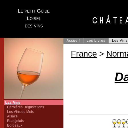
Le petit Guide
Loisel
des vins
Accueil
Les Livres
Les Vins
France
>
Norm
D
Les Vins
Dernières Dégustations
Les Vins du Mois
Alsace
Beaujolais
Bordeaux