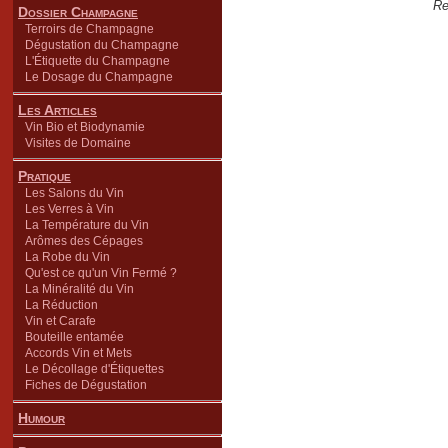
Re
Dossier Champagne
Terroirs de Champagne
Dégustation du Champagne
L'Étiquette du Champagne
Le Dosage du Champagne
Les Articles
Vin Bio et Biodynamie
Visites de Domaine
Pratique
Les Salons du Vin
Les Verres à Vin
La Température du Vin
Arômes des Cépages
La Robe du Vin
Qu'est ce qu'un Vin Fermé ?
La Minéralité du Vin
La Réduction
Vin et Carafe
Bouteille entamée
Accords Vin et Mets
Le Décollage d'Étiquettes
Fiches de Dégustation
Humour