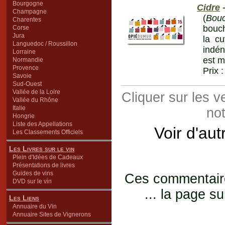
Bourgogne
Cidre
-
Champagne
(
Bou
Charentes
bouch
Corse
Jura
la cu
Languedoc / Roussillon
indén
Lorraine
est m
Normandie
Provence
Prix 
Savoie
Sud-Ouest
Vallée de la Loire
Cliquer sur les 
Vallée du Rhône
Italie
not
Hongrie
Liste des Appellations
Voir d'au
Les Classements Officiels
Les Livres sur le vin
Plein d'Idées de Cadeaux
Présentations de livres
Guides de vins
Ces commentaires
DVD sur le vin
... la page su
Les Liens
Annuaire du Vin
Annuaire Sites de Vignerons