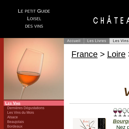
Le petit Guide
Loisel
des vins
Accueil
Les Livres
Les Vins
France
>
Loire
V
Les Vins
Dernières Dégustations
Les Vins du Mois
Alsace
Bourgu
Beaujolais
Bordeaux
Nez d