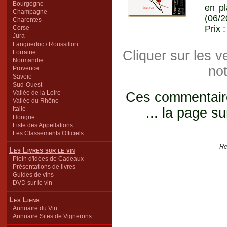
Bourgogne
en pl
Champagne
(06/2
Charentes
Prix 
Corse
Jura
Languedoc / Roussillon
Cliquer sur les 
Lorraine
Normandie
not
Provence
Savoie
Sud-Ouest
Vallée de la Loire
Ces commentaires
Vallée du Rhône
Italie
... la page su
Hongrie
Liste des Appellations
Les Classements Officiels
Re
Les Livres sur le vin
Plein d'Idées de Cadeaux
Présentations de livres
Guides de vins
DVD sur le vin
Les Liens
Annuaire du Vin
Annuaire Sites de Vignerons