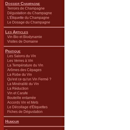
Dossier Champagne
Terroirs de Champagne
Dégustation du Champagne
L'Étiquette du Champagne
Le Dosage du Champagne
Les Articles
Vin Bio et Biodynamie
Visites de Domaine
Pratique
Les Salons du Vin
Les Verres à Vin
La Température du Vin
Arômes des Cépages
La Robe du Vin
Qu'est ce qu'un Vin Fermé ?
La Minéralité du Vin
La Réduction
Vin et Carafe
Bouteille entamée
Accords Vin et Mets
Le Décollage d'Étiquettes
Fiches de Dégustation
Humour