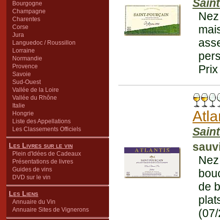
Sain
Bourgogne
Champagne
Nez 
Charentes
mais
Corse
Jura
ass
Languedoc / Roussillon
Lorraine
pers
Normandie
Provence
Prix
Savoie
Sud-Ouest
Vallée de la Loire
Vallée du Rhône
Italie
Atla
Hongrie
Liste des Appellations
Sain
Les Classements Officiels
sauv
Les Livres sur le vin
Plein d'Idées de Cadeaux
Nez 
Présentations de livres
Guides de vins
bouc
DVD sur le vin
de b
Les Liens
plat
Annuaire du Vin
Annuaire Sites de Vignerons
(07