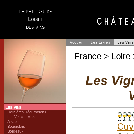
Le petit Guide
Loisel
des vins
Accueil
Les Livres
Les Vins
France
>
Loire
Les Vig
V
Les Vins
Dernières Dégustations
Les Vins du Mois
Alsace
Cuv
Beaujolais
Bordeaux