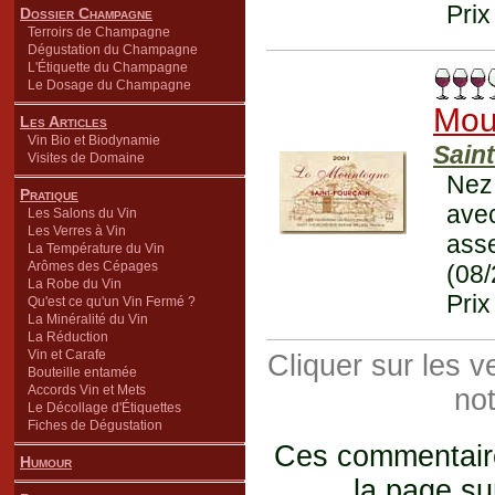
Prix
Dossier Champagne
Terroirs de Champagne
Dégustation du Champagne
L'Étiquette du Champagne
Le Dosage du Champagne
Mou
Les Articles
Vin Bio et Biodynamie
Sain
Visites de Domaine
Nez
Pratique
avec
Les Salons du Vin
Les Verres à Vin
ass
La Température du Vin
Arômes des Cépages
(08
La Robe du Vin
Prix
Qu'est ce qu'un Vin Fermé ?
La Minéralité du Vin
La Réduction
Vin et Carafe
Cliquer sur les 
Bouteille entamée
Accords Vin et Mets
not
Le Décollage d'Étiquettes
Fiches de Dégustation
Ces commentaires
Humour
... la page su