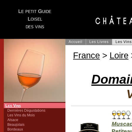
Le petit Guide
Loisel
des vins
Accueil
Les Livres
Les Vins
France
>
Loire
Domain
V
Les Vins
Dernières Dégustations
Les Vins du Mois
Alsace
Muscad
Beaujolais
Bordeaux
Petitea