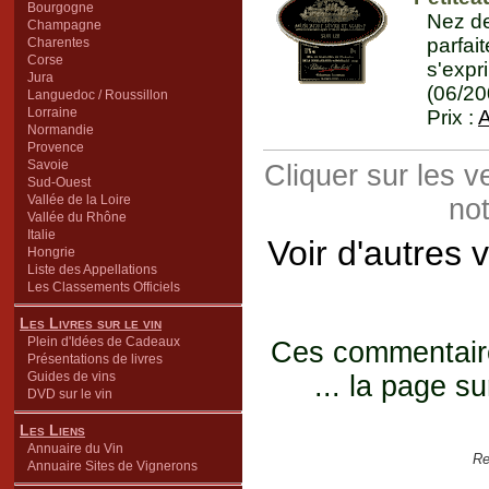
Bourgogne
Nez de
Champagne
parfa
Charentes
Corse
s'expr
Jura
(06/20
Languedoc / Roussillon
Lorraine
Prix :
A
Normandie
Provence
Savoie
Cliquer sur les 
Sud-Ouest
Vallée de la Loire
not
Vallée du Rhône
Italie
Voir d'autres 
Hongrie
Liste des Appellations
Les Classements Officiels
Les Livres sur le vin
Plein d'Idées de Cadeaux
Ces commentaires
Présentations de livres
Guides de vins
... la page su
DVD sur le vin
Les Liens
Annuaire du Vin
Re
Annuaire Sites de Vignerons