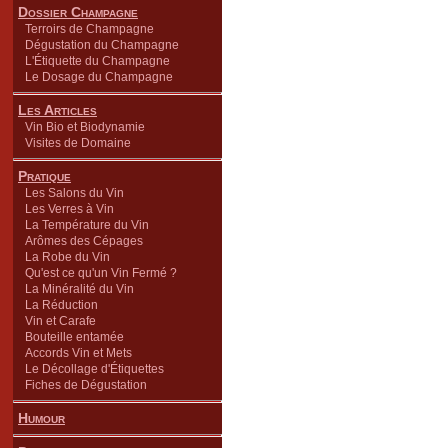
Dossier Champagne
Terroirs de Champagne
Dégustation du Champagne
L'Étiquette du Champagne
Le Dosage du Champagne
Les Articles
Vin Bio et Biodynamie
Visites de Domaine
Pratique
Les Salons du Vin
Les Verres à Vin
La Température du Vin
Arômes des Cépages
La Robe du Vin
Qu'est ce qu'un Vin Fermé ?
La Minéralité du Vin
La Réduction
Vin et Carafe
Bouteille entamée
Accords Vin et Mets
Le Décollage d'Étiquettes
Fiches de Dégustation
Humour