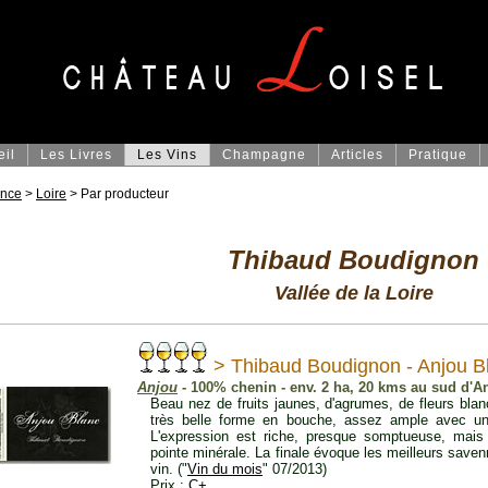
eil
Les Livres
Les Vins
Champagne
Articles
Pratique
ance
>
Loire
> Par producteur
Thibaud Boudignon
Vallée de la Loire
> Thibaud Boudignon - Anjou B
Anjou
- 100% chenin - env. 2 ha, 20 kms au sud d'A
Beau nez de fruits jaunes, d'agrumes, de fleurs blan
très belle forme en bouche, assez ample avec un b
L'expression est riche, presque somptueuse, mais 
pointe minérale. La finale évoque les meilleurs sav
vin. ("
Vin du mois
" 07/2013)
Prix :
C+