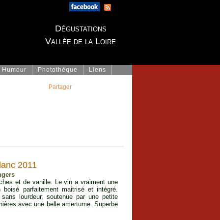
Dégustations
Vallée de la Loire
Humour
Photothèque
Liens
Partager
lanc 2011
ngers
ches et de vanille. Le vin a vraiment une
oisé parfaitement maitrisé et intégré.
sans lourdeur, soutenue par une petite
ennières avec une belle amertume. Superbe