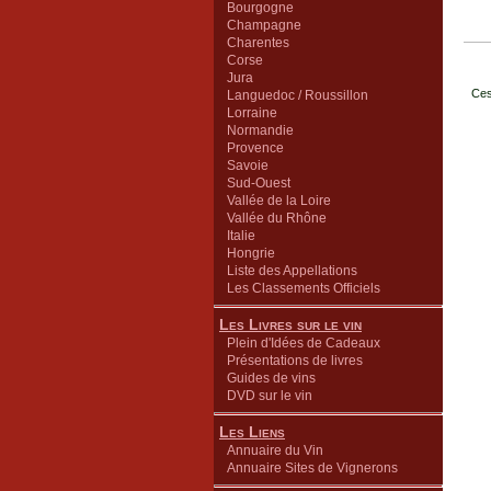
Bourgogne
Champagne
Charentes
Corse
Jura
Ces
Languedoc / Roussillon
Lorraine
Normandie
Provence
Savoie
Sud-Ouest
Vallée de la Loire
Vallée du Rhône
Italie
Hongrie
Liste des Appellations
Les Classements Officiels
Les Livres sur le vin
Plein d'Idées de Cadeaux
Présentations de livres
Guides de vins
DVD sur le vin
Les Liens
Annuaire du Vin
Annuaire Sites de Vignerons