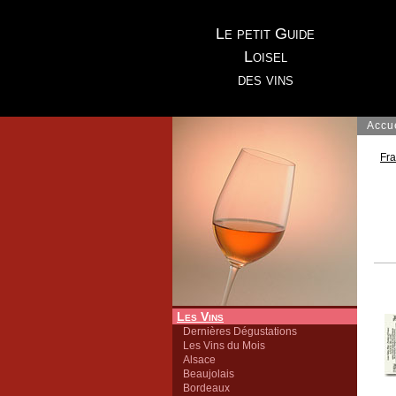
Le petit Guide
Loisel
des vins
Accu
Fr
Les Vins
Dernières Dégustations
Les Vins du Mois
Alsace
Beaujolais
Bordeaux