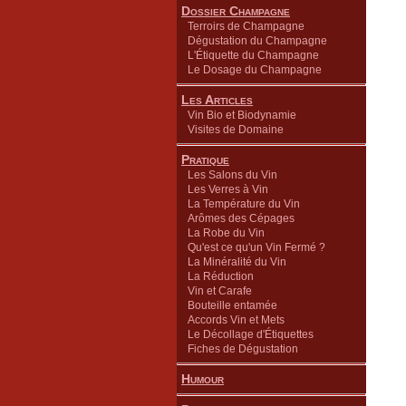
Dossier Champagne
Terroirs de Champagne
Dégustation du Champagne
L'Étiquette du Champagne
Le Dosage du Champagne
Les Articles
Vin Bio et Biodynamie
Visites de Domaine
Pratique
Les Salons du Vin
Les Verres à Vin
La Température du Vin
Arômes des Cépages
La Robe du Vin
Qu'est ce qu'un Vin Fermé ?
La Minéralité du Vin
La Réduction
Vin et Carafe
Bouteille entamée
Accords Vin et Mets
Le Décollage d'Étiquettes
Fiches de Dégustation
Humour