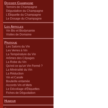
Dossier Champagne
Terroirs de Champagne
Dégustation du Champagne
L'Étiquette du Champagne
Le Dosage du Champagne
Les Articles
Vin Bio et Biodynamie
Visites de Domaine
Pratique
Les Salons du Vin
Les Verres à Vin
La Température du Vin
Arômes des Cépages
La Robe du Vin
Qu'est ce qu'un Vin Fermé ?
La Minéralité du Vin
La Réduction
Vin et Carafe
Bouteille entamée
Accords Vin et Mets
Le Décollage d'Étiquettes
Fiches de Dégustation
Humour