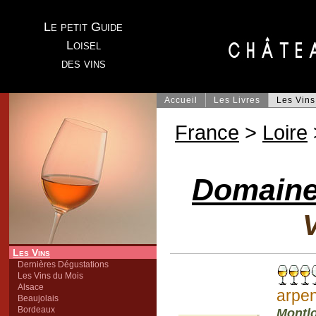
Le petit Guide
Loisel
des vins
Accueil
Les Livres
Les Vins
France
>
Loire
Domaine 
V
Les Vins
Dernières Dégustations
Les Vins du Mois
Alsace
arpe
Beaujolais
Bordeaux
Montl