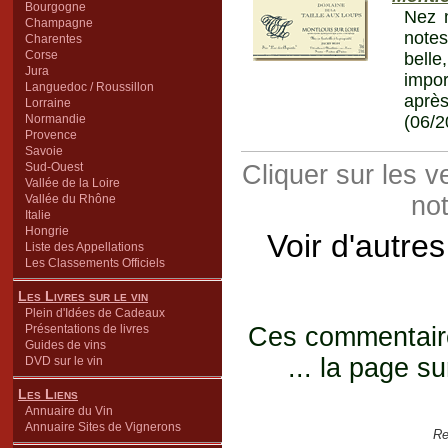
Bourgogne
Nez m
Champagne
notes
Charentes
Corse
belle
Jura
impor
Languedoc / Roussillon
aprè
Lorraine
Normandie
(06/2
Provence
Savoie
Sud-Ouest
Cliquer sur les 
Vallée de la Loire
not
Vallée du Rhône
Italie
Hongrie
Voir d'autre
Liste des Appellations
Les Classements Officiels
Les Livres sur le vin
Plein d'Idées de Cadeaux
Présentations de livres
Ces commentaires
Guides de vins
... la page su
DVD sur le vin
Les Liens
Annuaire du Vin
Annuaire Sites de Vignerons
Re