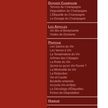
Dossier Champagne
Terroirs de Champagne
Dégustation du Champagne
L'Étiquette du Champagne
Le Dosage du Champagne
Les Articles
Vin Bio et Biodynamie
Visites de Domaine
Pratique
Les Salons du Vin
Les Verres à Vin
La Température du Vin
Arômes des Cépages
La Robe du Vin
Qu'est ce qu'un Vin Fermé ?
La Minéralité du Vin
La Réduction
Vin et Carafe
Bouteille entamée
Accords Vin et Mets
Le Décollage d'Étiquettes
Fiches de Dégustation
Humour