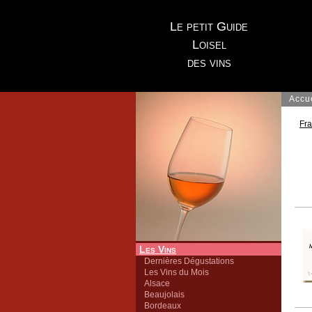
Le petit Guide
Loisel
des vins
Accu
Fr
Les Vins
Dernières Dégustations
Les Vins du Mois
Alsace
Beaujolais
Bordeaux