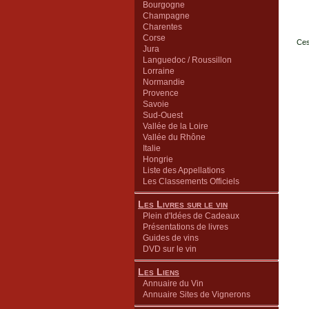
Bourgogne
Champagne
Charentes
Corse
Ces
Jura
Languedoc / Roussillon
Lorraine
Normandie
Provence
Savoie
Sud-Ouest
Vallée de la Loire
Vallée du Rhône
Italie
Hongrie
Liste des Appellations
Les Classements Officiels
Les Livres sur le vin
Plein d'Idées de Cadeaux
Présentations de livres
Guides de vins
DVD sur le vin
Les Liens
Annuaire du Vin
Annuaire Sites de Vignerons