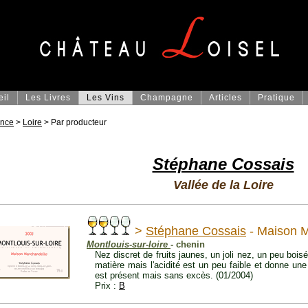
eil
Les Livres
Les Vins
Champagne
Articles
Pratique
ance
>
Loire
> Par producteur
Stéphane Cossais
Vallée de la Loire
>
Stéphane Cossais
- Maison M
Montlouis-sur-loire
- chenin
Nez discret de fruits jaunes, un joli nez, un peu bois
matière mais l'acidité est un peu faible et donne un
est présent mais sans excès. (01/2004)
Prix :
B