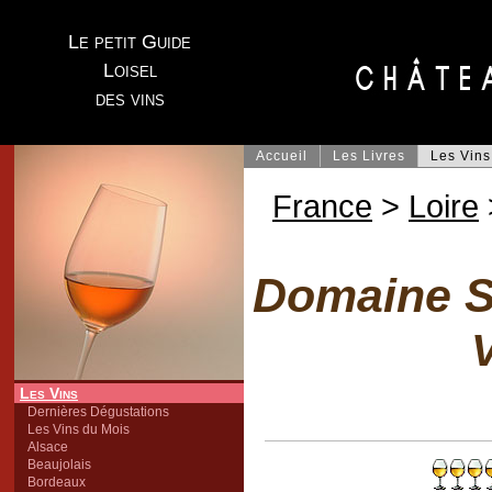
Le petit Guide
Loisel
des vins
Accueil
Les Livres
Les Vins
France
>
Loire
Domaine S
V
Les Vins
Dernières Dégustations
Les Vins du Mois
Alsace
Beaujolais
Bordeaux