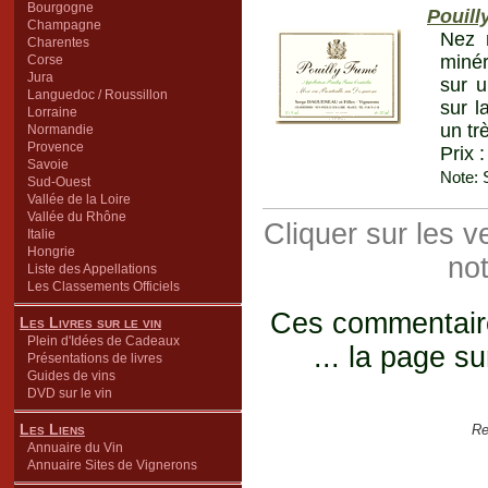
Bourgogne
Pouill
Champagne
Nez 
Charentes
minér
Corse
Jura
sur u
Languedoc / Roussillon
sur l
Lorraine
un tr
Normandie
Provence
Prix 
Savoie
Note: 
Sud-Ouest
Vallée de la Loire
Vallée du Rhône
Cliquer sur les 
Italie
Hongrie
not
Liste des Appellations
Les Classements Officiels
Ces commentaires
Les Livres sur le vin
Plein d'Idées de Cadeaux
... la page su
Présentations de livres
Guides de vins
DVD sur le vin
Les Liens
Re
Annuaire du Vin
Annuaire Sites de Vignerons