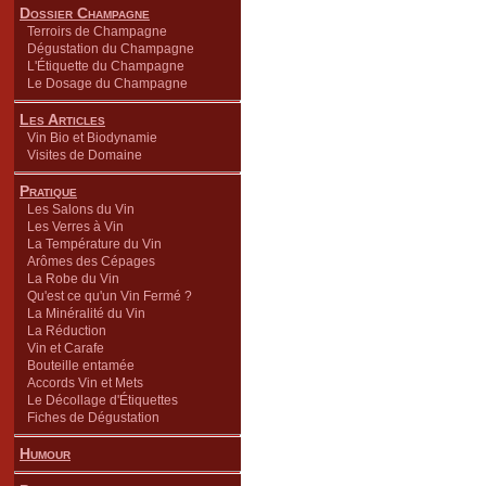
Dossier Champagne
Terroirs de Champagne
Dégustation du Champagne
L'Étiquette du Champagne
Le Dosage du Champagne
Les Articles
Vin Bio et Biodynamie
Visites de Domaine
Pratique
Les Salons du Vin
Les Verres à Vin
La Température du Vin
Arômes des Cépages
La Robe du Vin
Qu'est ce qu'un Vin Fermé ?
La Minéralité du Vin
La Réduction
Vin et Carafe
Bouteille entamée
Accords Vin et Mets
Le Décollage d'Étiquettes
Fiches de Dégustation
Humour