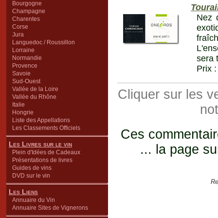
Bourgogne
Toura
Champagne
Nez d
Charentes
exot
Corse
Jura
fraî
Languedoc / Roussillon
L'ens
Lorraine
sera 
Normandie
Provence
Prix 
Savoie
Sud-Ouest
Vallée de la Loire
Cliquer sur les 
Vallée du Rhône
Italie
not
Hongrie
Liste des Appellations
Les Classements Officiels
Ces commentaires
Les Livres sur le vin
... la page su
Plein d'Idées de Cadeaux
Présentations de livres
Guides de vins
DVD sur le vin
Re
Les Liens
Annuaire du Vin
Annuaire Sites de Vignerons