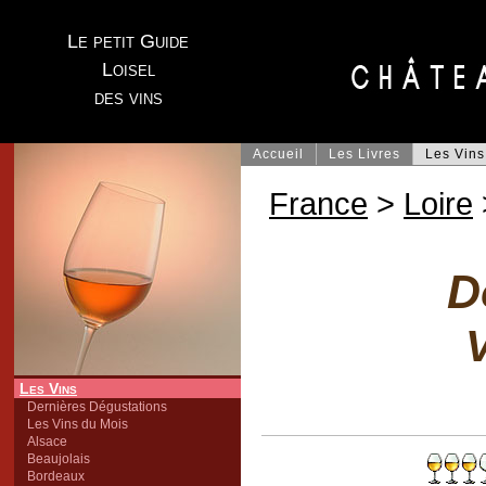
Le petit Guide
Loisel
des vins
Accueil
Les Livres
Les Vins
France
>
Loire
D
V
Les Vins
Dernières Dégustations
Les Vins du Mois
Alsace
Beaujolais
Bordeaux