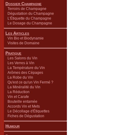
Dossier Champagne
Terroirs de Champagne
Dégustation du Champagne
L'Étiquette du Champagne
Le Dosage du Champagne
Les Articles
Vin Bio et Biodynamie
Visites de Domaine
Pratique
Les Salons du Vin
Les Verres à Vin
La Température du Vin
Arômes des Cépages
La Robe du Vin
Qu'est ce qu'un Vin Fermé ?
La Minéralité du Vin
La Réduction
Vin et Carafe
Bouteille entamée
Accords Vin et Mets
Le Décollage d'Étiquettes
Fiches de Dégustation
Humour