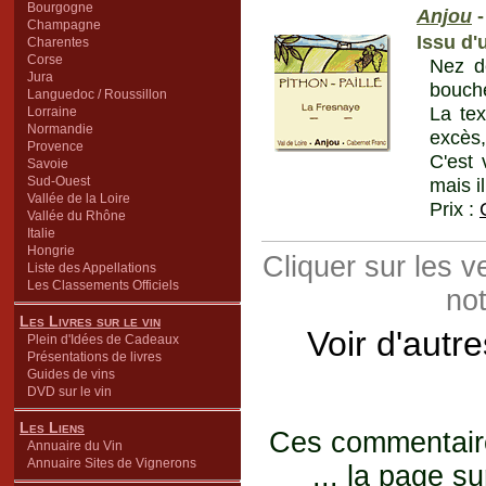
Bourgogne
Anjou
-
Champagne
Issu d'
Charentes
Corse
Nez d
Jura
bouche
Languedoc / Roussillon
La tex
Lorraine
Normandie
excès,
Provence
C'est 
Savoie
Sud-Ouest
mais il
Vallée de la Loire
Prix :
Vallée du Rhône
Italie
Hongrie
Cliquer sur les 
Liste des Appellations
Les Classements Officiels
not
Les Livres sur le vin
Voir d'autr
Plein d'Idées de Cadeaux
Présentations de livres
Guides de vins
DVD sur le vin
Les Liens
Ces commentaires
Annuaire du Vin
Annuaire Sites de Vignerons
... la page su