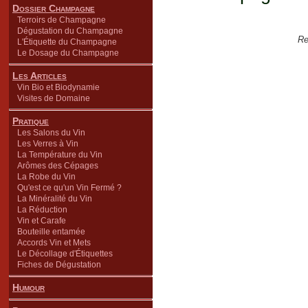
Dossier Champagne
Terroirs de Champagne
Dégustation du Champagne
Re
L'Étiquette du Champagne
Le Dosage du Champagne
Les Articles
Vin Bio et Biodynamie
Visites de Domaine
Pratique
Les Salons du Vin
Les Verres à Vin
La Température du Vin
Arômes des Cépages
La Robe du Vin
Qu'est ce qu'un Vin Fermé ?
La Minéralité du Vin
La Réduction
Vin et Carafe
Bouteille entamée
Accords Vin et Mets
Le Décollage d'Étiquettes
Fiches de Dégustation
Humour