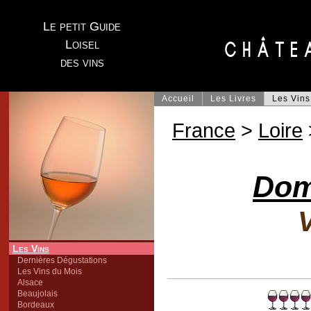
Le petit Guide
Loisel
des vins
Accueil
Les Livres
Les Vins
France
>
Loire
Dom
V
Les Vins
Dernières Dégustations
Les Vins du Mois
Alsace
Beaujolais
Bordeaux