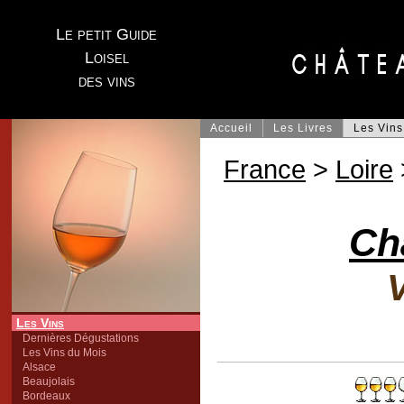
Le petit Guide
Loisel
des vins
Accueil
Les Livres
Les Vins
France
>
Loire
Ch
V
Les Vins
Dernières Dégustations
Les Vins du Mois
Alsace
Beaujolais
Bordeaux