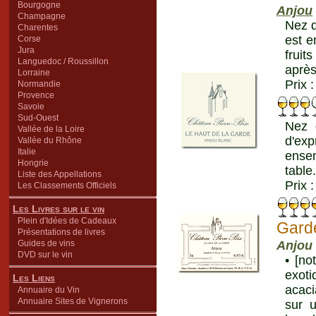
Bourgogne
Anjou
Champagne
Nez d
Charentes
est e
Corse
Jura
fruit
Languedoc / Roussillon
après
Lorraine
Prix 
Normandie
Provence
Savoie
Sud-Ouest
Nez 
Vallée de la Loire
d'exp
Vallée du Rhône
Italie
ensem
Hongrie
table
Liste des Appellations
Prix 
Les Classements Officiels
Les Livres sur le vin
Plein d'Idées de Cadeaux
Gard
Présentations de livres
Guides de vins
Anjou
DVD sur le vin
• [no
exoti
Les Liens
acaci
Annuaire du Vin
Annuaire Sites de Vignerons
sur 