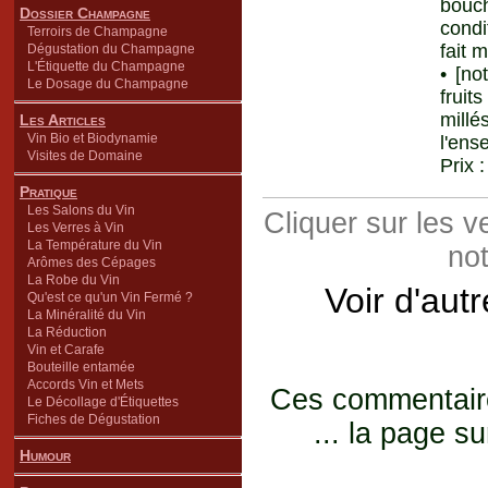
bouc
Dossier Champagne
condi
Terroirs de Champagne
fait 
Dégustation du Champagne
L'Étiquette du Champagne
• [n
Le Dosage du Champagne
fruit
millé
Les Articles
Vin Bio et Biodynamie
l'ens
Visites de Domaine
Prix 
Pratique
Les Salons du Vin
Cliquer sur les 
Les Verres à Vin
La Température du Vin
not
Arômes des Cépages
La Robe du Vin
Voir d'aut
Qu'est ce qu'un Vin Fermé ?
La Minéralité du Vin
La Réduction
Vin et Carafe
Bouteille entamée
Accords Vin et Mets
Ces commentaires
Le Décollage d'Étiquettes
Fiches de Dégustation
... la page su
Humour