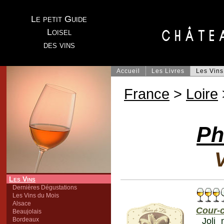
Le petit Guide
Loisel
des vins
Accueil
Les Livres
Les Vins
France
>
Loire
Ph
V
Les Vins
Dernières Dégustations
Les Vins du Mois
Alsace
Cour-
Beaujolais
Bordeaux
Joli 