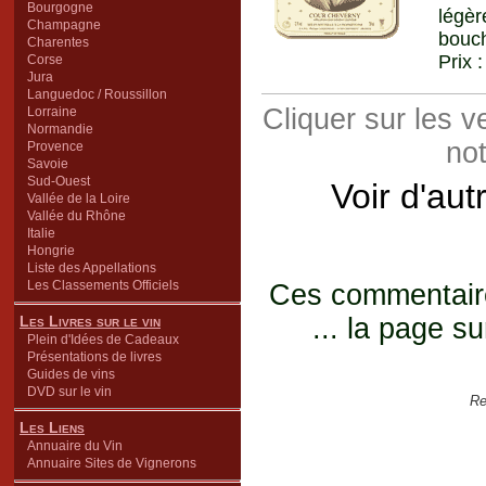
Bourgogne
légèr
Champagne
bouch
Charentes
Prix 
Corse
Jura
Languedoc / Roussillon
Cliquer sur les 
Lorraine
Normandie
not
Provence
Savoie
Sud-Ouest
Voir d'aut
Vallée de la Loire
Vallée du Rhône
Italie
Hongrie
Liste des Appellations
Les Classements Officiels
Ces commentaires
Les Livres sur le vin
... la page su
Plein d'Idées de Cadeaux
Présentations de livres
Guides de vins
DVD sur le vin
Re
Les Liens
Annuaire du Vin
Annuaire Sites de Vignerons