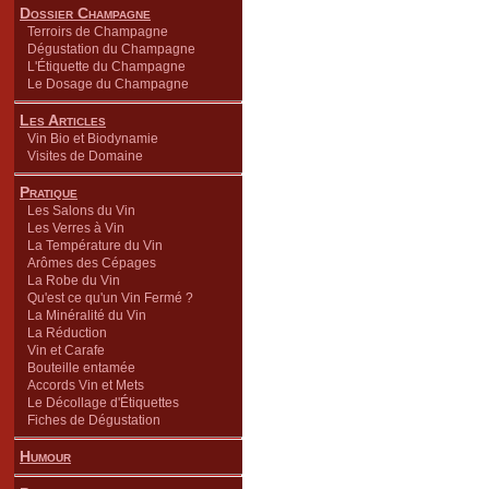
Dossier Champagne
Terroirs de Champagne
Dégustation du Champagne
L'Étiquette du Champagne
Le Dosage du Champagne
Les Articles
Vin Bio et Biodynamie
Visites de Domaine
Pratique
Les Salons du Vin
Les Verres à Vin
La Température du Vin
Arômes des Cépages
La Robe du Vin
Qu'est ce qu'un Vin Fermé ?
La Minéralité du Vin
La Réduction
Vin et Carafe
Bouteille entamée
Accords Vin et Mets
Le Décollage d'Étiquettes
Fiches de Dégustation
Humour