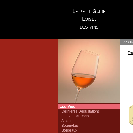
Le petit Guide
Loisel
des vins
Accu
Fr
Les Vins
Dernières Dégustations
Les Vins du Mois
Alsace
Beaujolais
Bordeaux