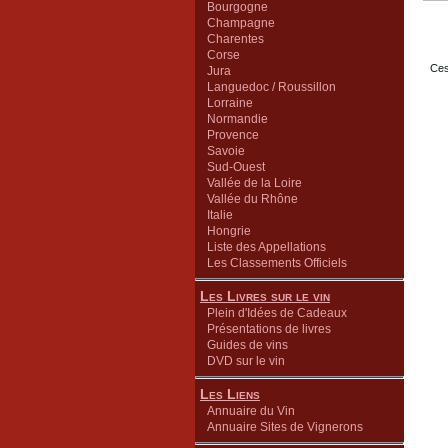
Bourgogne
Champagne
Charentes
Corse
Ces
Jura
Languedoc / Roussillon
Lorraine
Normandie
Provence
Savoie
Sud-Ouest
Vallée de la Loire
Vallée du Rhône
Italie
Hongrie
Liste des Appellations
Les Classements Officiels
Les Livres sur le vin
Plein d'Idées de Cadeaux
Présentations de livres
Guides de vins
DVD sur le vin
Les Liens
Annuaire du Vin
Annuaire Sites de Vignerons