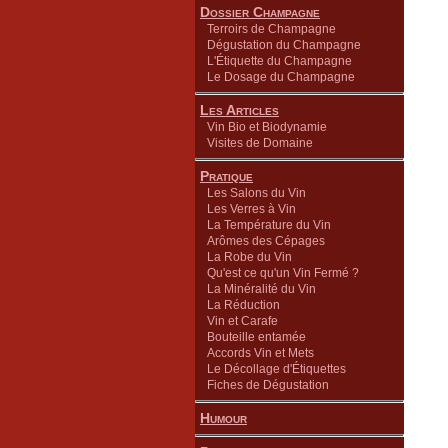
Dossier Champagne
Terroirs de Champagne
Dégustation du Champagne
L'Étiquette du Champagne
Le Dosage du Champagne
Les Articles
Vin Bio et Biodynamie
Visites de Domaine
Pratique
Les Salons du Vin
Les Verres à Vin
La Température du Vin
Arômes des Cépages
La Robe du Vin
Qu'est ce qu'un Vin Fermé ?
La Minéralité du Vin
La Réduction
Vin et Carafe
Bouteille entamée
Accords Vin et Mets
Le Décollage d'Étiquettes
Fiches de Dégustation
Humour