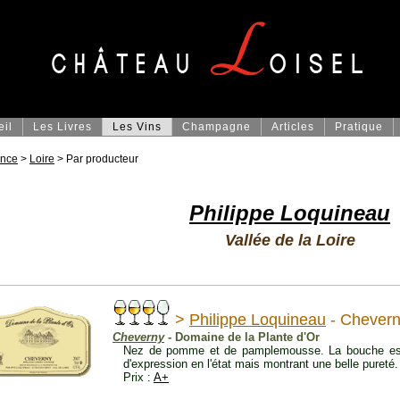
eil
Les Livres
Les Vins
Champagne
Articles
Pratique
ance
>
Loire
> Par producteur
Philippe Loquineau
Vallée de la Loire
>
Philippe Loquineau
- Chevern
Cheverny
- Domaine de la Plante d'Or
Nez de pomme et de pamplemousse. La bouche est v
d'expression en l'état mais montrant une belle pureté. 
Prix :
A+