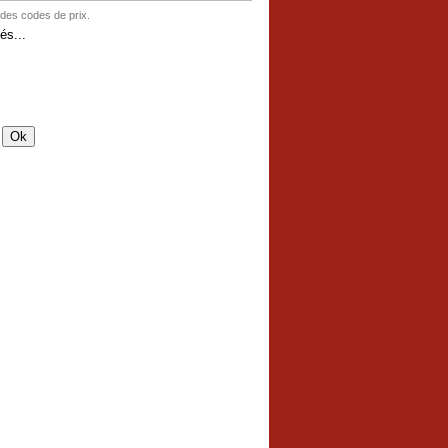
 des codes de prix.
és...