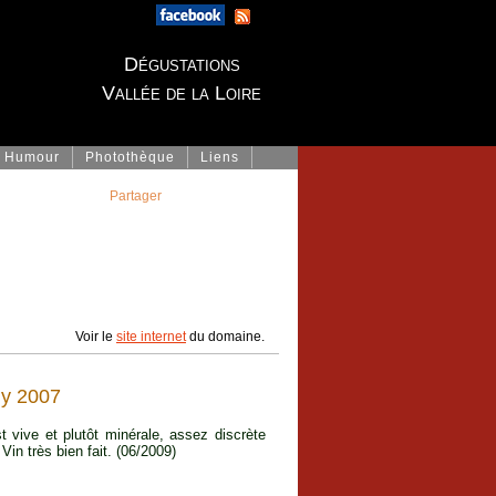
Dégustations
Vallée de la Loire
Humour
Photothèque
Liens
Partager
Voir le
site internet
du domaine.
y 2007
ive et plutôt minérale, assez discrète
Vin très bien fait. (06/2009)