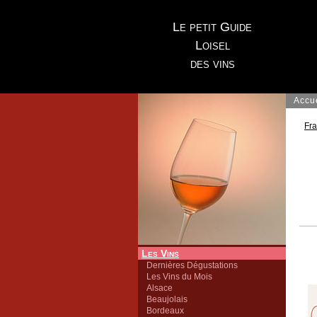
Le petit Guide
Loisel
des vins
Accu
Fr
Les Vins
Dernières Dégustations
Les Vins du Mois
Alsace
Beaujolais
Bordeaux