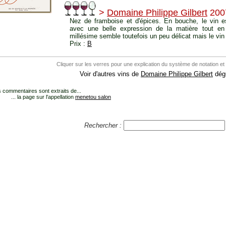
>
Domaine Philippe Gilbert
200
Nez de framboise et d'épices. En bouche, le vin es
avec une belle expression de la matière tout en f
millésime semble toutefois un peu délicat mais le vin 
Prix :
B
Cliquer sur les verres pour une explication du système de notation et
Voir d'autres vins de
Domaine Philippe Gilbert
dégu
 commentaires sont extraits de...
... la page sur l'appellation
menetou salon
Rechercher :