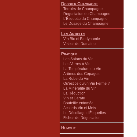
Dossier Champagne
Terroirs de Champagne
Dégustation du Champagne
L'Étiquette du Champagne
Le Dosage du Champagne
Les Articles
Vin Bio et Biodynamie
Visites de Domaine
Pratique
Les Salons du Vin
Les Verres à Vin
La Température du Vin
Arômes des Cépages
La Robe du Vin
Qu'est ce qu'un Vin Fermé ?
La Minéralité du Vin
La Réduction
Vin et Carafe
Bouteille entamée
Accords Vin et Mets
Le Décollage d'Étiquettes
Fiches de Dégustation
Humour