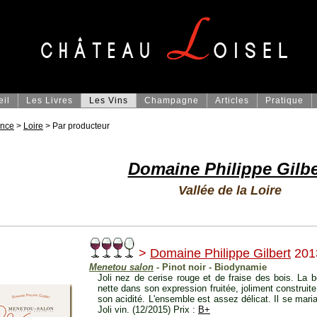
eil
Les Livres
Les Vins
Champagne
Articles
Pratique
ance
>
Loire
> Par producteur
Domaine Philippe Gilbe
Vallée de la Loire
>
Domaine Philippe Gilbert
201
Menetou salon
- Pinot noir - Biodynamie
Joli nez de cerise rouge et de fraise des bois. La b
nette dans son expression fruitée, joliment construite
son acidité. L'ensemble est assez délicat. Il se mari
Joli vin. (12/2015) Prix :
B+