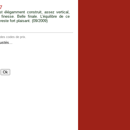
7
t élégamment construit, assez vertical,
inesse. Belle finale. L'équilibre de ce
reste fort plaisant. (09/2009)
 des codes de prix.
stés...