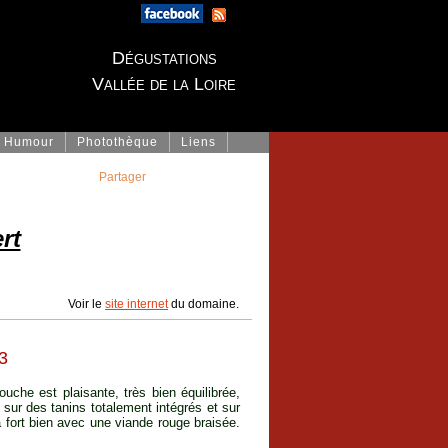
Dégustations
Vallée de la Loire
Humour
Photothèque
Liens
Partager
rt
Voir le
site internet
du domaine.
3
ouche est plaisante, très bien équilibrée,
 sur des tanins totalement intégrés et sur
a fort bien avec une viande rouge braisée.