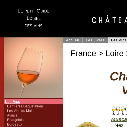
Le petit Guide
Loisel
des vins
Accueil
Les Livres
Les Vins
France
>
Loire
Ch
V
Les Vins
Dernières Dégustations
Les Vins du Mois
Alsace
Musca
Beaujolais
Bordeaux
Nez 