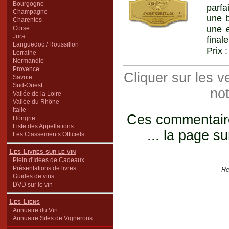
Bourgogne
parfa
Champagne
une b
Charentes
une e
Corse
Jura
final
Languedoc / Roussillon
Prix 
Lorraine
Normandie
Provence
Cliquer sur les 
Savoie
Sud-Ouest
not
Vallée de la Loire
Vallée du Rhône
Italie
Ces commentaires
Hongrie
Liste des Appellations
... la page su
Les Classements Officiels
Les Livres sur le vin
Plein d'Idées de Cadeaux
Présentations de livres
Re
Guides de vins
DVD sur le vin
Les Liens
Annuaire du Vin
Annuaire Sites de Vignerons