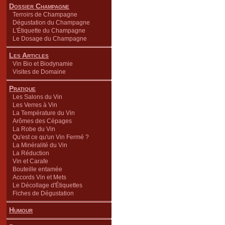
Dossier Champagne
Terroirs de Champagne
Dégustation du Champagne
L'Étiquette du Champagne
Le Dosage du Champagne
Les Articles
Vin Bio et Biodynamie
Visites de Domaine
Pratique
Les Salons du Vin
Les Verres à Vin
La Température du Vin
Arômes des Cépages
La Robe du Vin
Qu'est ce qu'un Vin Fermé ?
La Minéralité du Vin
La Réduction
Vin et Carafe
Bouteille entamée
Accords Vin et Mets
Le Décollage d'Étiquettes
Fiches de Dégustation
Humour