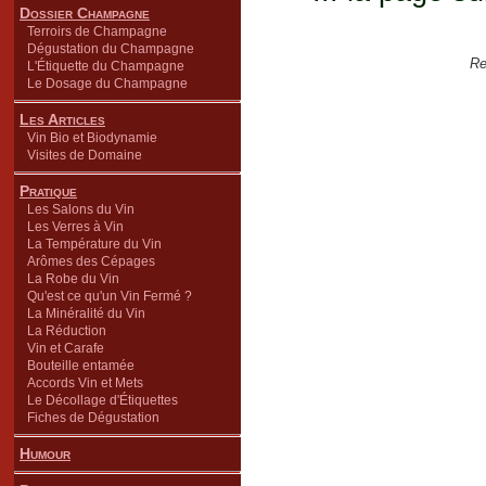
Dossier Champagne
Terroirs de Champagne
Dégustation du Champagne
Re
L'Étiquette du Champagne
Le Dosage du Champagne
Les Articles
Vin Bio et Biodynamie
Visites de Domaine
Pratique
Les Salons du Vin
Les Verres à Vin
La Température du Vin
Arômes des Cépages
La Robe du Vin
Qu'est ce qu'un Vin Fermé ?
La Minéralité du Vin
La Réduction
Vin et Carafe
Bouteille entamée
Accords Vin et Mets
Le Décollage d'Étiquettes
Fiches de Dégustation
Humour