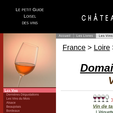
Le petit Guide
Loisel
des vins
Accueil
Les Livres
Les Vins
France
>
Loire
Domai
V
Les Vins
Dernières Dégustations
Les Vins du Mois
Alsace
Vin de t
Beaujolais
Bordeaux
L'étiquett