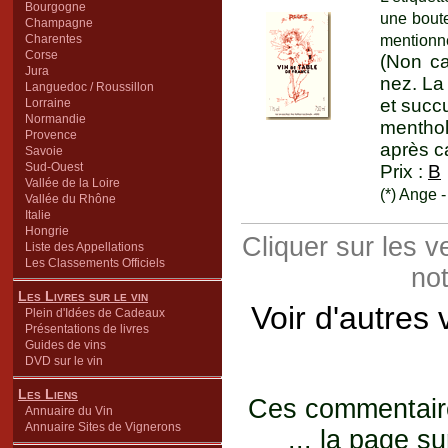
Bourgogne
une boute
Champagne
mentionne
Charentes
Corse
(Non ca
Jura
nez. La
Languedoc / Roussillon
et succ
Lorraine
Normandie
menthol
Provence
après c
Savoie
Sud-Ouest
Prix :
B
Vallée de la Loire
(*) Ange 
Vallée du Rhône
Italie
Hongrie
Cliquer sur les 
Liste des Appellations
Les Classements Officiels
not
Les Livres sur le vin
Voir d'autres
Plein d'Idées de Cadeaux
Présentations de livres
Guides de vins
DVD sur le vin
Les Liens
Ces commentaires
Annuaire du Vin
Annuaire Sites de Vignerons
... la page su