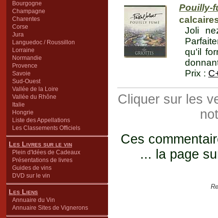
Bourgogne
Pouilly-
Champagne
calcaire
Charentes
Corse
Joli n
Jura
Parfait
Languedoc / Roussillon
Lorraine
qu'il f
Normandie
donnant
Provence
Prix :
C
Savoie
Sud-Ouest
Vallée de la Loire
Cliquer sur les 
Vallée du Rhône
Italie
not
Hongrie
Liste des Appellations
Les Classements Officiels
Ces commentaires
Les Livres sur le vin
... la page su
Plein d'Idées de Cadeaux
Présentations de livres
Guides de vins
DVD sur le vin
Re
Les Liens
Annuaire du Vin
Annuaire Sites de Vignerons