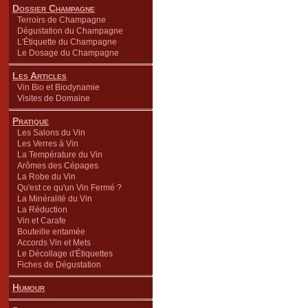
Dossier Champagne
Terroirs de Champagne
Dégustation du Champagne
L'Étiquette du Champagne
Le Dosage du Champagne
Les Articles
Vin Bio et Biodynamie
Visites de Domaine
Pratique
Les Salons du Vin
Les Verres à Vin
La Température du Vin
Arômes des Cépages
La Robe du Vin
Qu'est ce qu'un Vin Fermé ?
La Minéralité du Vin
La Réduction
Vin et Carafe
Bouteille entamée
Accords Vin et Mets
Le Décollage d'Étiquettes
Fiches de Dégustation
Humour