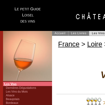
Le petit Guide
Loisel
des vins
Accueil
Les Livres
Les Vins
France
>
Loire
V
Les Vins
Dernières Dégustations
Les Vins du Mois
Alsace
Beaujolais
>
Bordeaux