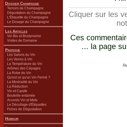
Dossier Champagne
Terroirs de Champagne
Cliquer sur les 
Dégustation du Champagne
L'Étiquette du Champagne
not
Le Dosage du Champagne
Les Articles
Ces commentaires
Vin Bio et Biodynamie
Visites de Domaine
... la page su
Pratique
Les Salons du Vin
Les Verres à Vin
La Température du Vin
Re
Arômes des Cépages
La Robe du Vin
Qu'est ce qu'un Vin Fermé ?
La Minéralité du Vin
La Réduction
Vin et Carafe
Bouteille entamée
Accords Vin et Mets
Le Décollage d'Étiquettes
Fiches de Dégustation
Humour