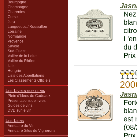
Bourgogne
Jasn
Champagne
Charentes
Nez
Corse
bla
Jura
Languedoc / Roussillon
cit
Lorraine
Normandie
L'e
Provence
du d
Savoie
Sud-Ouest
Prix
Vallée de la Loire
Vallée du Rhône
Italie
Hongrie
Liste des Appellations
Les Classements Officiels
200
Les Livres sur le vin
Jasn
Plein d'Idées de Cadeaux
Présentations de livres
Fort
Guides de vins
blan
DVD sur le vin
est 
Les Liens
(08
Annuaire du Vin
Annuaire Sites de Vignerons
Prix