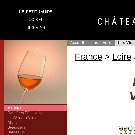
Le petit Guide
Loisel
des vins
Accueil
Les Livres
Les Vins
France
>
Loire
V
Les Vins
Dernières Dégustations
Les Vins du Mois
Alsace
Beaujolais
Bordeaux