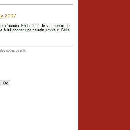
ny
2007
eur d'acacia. En bouche, le vin montre de
ue à lui donner une certain ampleur. Belle
 des codes de prix.