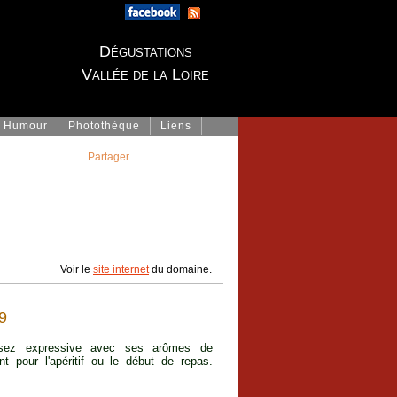
Dégustations
Vallée de la Loire
Humour
Photothèque
Liens
Partager
Voir le
site internet
du domaine.
9
sez expressive avec ses arômes de
t pour l'apéritif ou le début de repas.