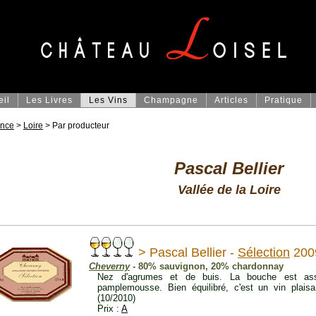
eil
Les Livres
Les Vins
Champagne
Articles
Pratique
ance
>
Loire
> Par producteur
Pascal Bellier
Vallée de la Loire
> Pascal Bellier -
Sélection
200
Cheverny
- 80% sauvignon, 20% chardonnay
Nez d'agrumes et de buis. La bouche est as
pamplemousse. Bien équilibré, c'est un vin plaisan
(10/2010)
Prix :
A