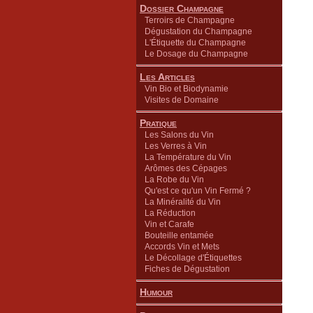
Dossier Champagne
Terroirs de Champagne
Dégustation du Champagne
L'Étiquette du Champagne
Le Dosage du Champagne
Les Articles
Vin Bio et Biodynamie
Visites de Domaine
Pratique
Les Salons du Vin
Les Verres à Vin
La Température du Vin
Arômes des Cépages
La Robe du Vin
Qu'est ce qu'un Vin Fermé ?
La Minéralité du Vin
La Réduction
Vin et Carafe
Bouteille entamée
Accords Vin et Mets
Le Décollage d'Étiquettes
Fiches de Dégustation
Humour