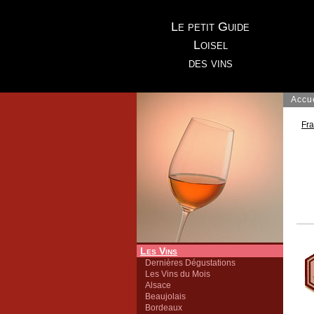
Le petit Guide
Loisel
des vins
Accu
Fr
Les Vins
Dernières Dégustations
Les Vins du Mois
Alsace
Beaujolais
Bordeaux