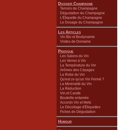
Dossier Champagne
Terroirs de Champagne
Dégustation du Champagne
L'Étiquette du Champagne
Le Dosage du Champagne
Les Articles
Vin Bio et Biodynamie
Visites de Domaine
Pratique
Les Salons du Vin
Les Verres à Vin
La Température du Vin
Arômes des Cépages
La Robe du Vin
Qu'est ce qu'un Vin Fermé ?
La Minéralité du Vin
La Réduction
Vin et Carafe
Bouteille entamée
Accords Vin et Mets
Le Décollage d'Étiquettes
Fiches de Dégustation
Humour