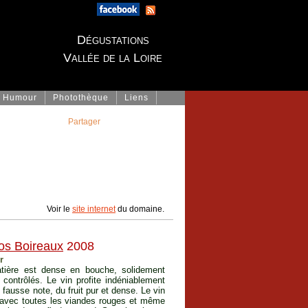
Dégustations
Vallée de la Loire
Humour
Photothèque
Liens
Partager
Voir le
site internet
du domaine.
os Boireaux
2008
r
atière est dense en bouche, solidement
contrôlés. Le vin profite indéniablement
fausse note, du fruit pur et dense. Le vin
e avec toutes les viandes rouges et même