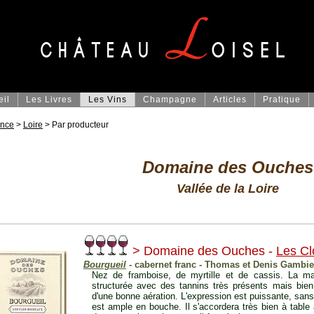
eil
Les Livres
Les Vins
Champagne
Articles
Pratique
ance
>
Loire
> Par producteur
Domaine des Ouches
Vallée de la Loire
> Domaine des Ouches -
Les Cl
Bourgueil
- cabernet franc - Thomas et Denis Gambie
Nez de framboise, de myrtille et de cassis. La m
structurée avec des tannins très présents mais bien 
d'une bonne aération. L'expression est puissante, sans 
est ample en bouche. Il s'accordera très bien à tabl