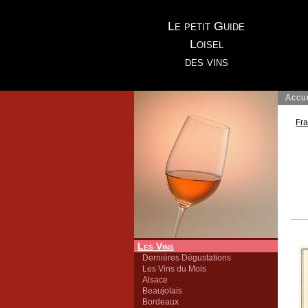
Le petit Guide
Loisel
des vins
Accu
Fr
Les Vins
Dernières Dégustations
Les Vins du Mois
Alsace
Beaujolais
Bordeaux