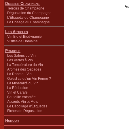
Dossier Champagne
Re
Terroirs de Champagne
Dégustation du Champagne
L'Étiquette du Champagne
Le Dosage du Champagne
Les Articles
Vin Bio et Biodynamie
Visites de Domaine
Pratique
Les Salons du Vin
Les Verres à Vin
La Température du Vin
Arômes des Cépages
La Robe du Vin
Qu'est ce qu'un Vin Fermé ?
La Minéralité du Vin
La Réduction
Vin et Carafe
Bouteille entamée
Accords Vin et Mets
Le Décollage d'Étiquettes
Fiches de Dégustation
Humour