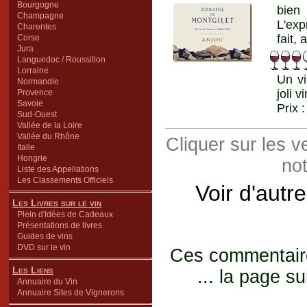
Bourgogne
bien
Champagne
L'exp
Charentes
fait,
Corse
Jura
Languedoc / Roussillon
Lorraine
Un vi
Normandie
joli 
Provence
Savoie
Prix 
Sud-Ouest
Vallée de la Loire
Vallée du Rhône
Cliquer sur les 
Italie
Hongrie
not
Liste des Appellations
Les Classements Officiels
Voir d'autr
Les Livres sur le vin
Plein d'Idées de Cadeaux
Présentations de livres
Guides de vins
DVD sur le vin
Ces commentaires
Les Liens
... la page su
Annuaire du Vin
Annuaire Sites de Vignerons