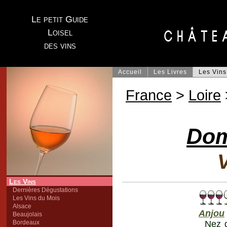
Le petit Guide
Loisel
des vins
Accueil
Les Livres
Les Vins
France
>
Loire
Dom
V
Les Vins
Dernières Dégustations
Les Vins du Mois
Alsace
Anjou
Beaujolais
Bordeaux
Nez d