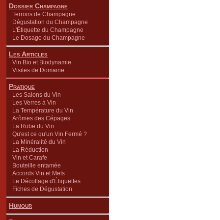
Dossier Champagne
Terroirs de Champagne
Dégustation du Champagne
L'Étiquette du Champagne
Le Dosage du Champagne
Les Articles
Vin Bio et Biodynamie
Visites de Domaine
Pratique
Les Salons du Vin
Les Verres à Vin
La Température du Vin
Arômes des Cépages
La Robe du Vin
Qu'est ce qu'un Vin Fermé ?
La Minéralité du Vin
La Réduction
Vin et Carafe
Bouteille entamée
Accords Vin et Mets
Le Décollage d'Étiquettes
Fiches de Dégustation
Humour