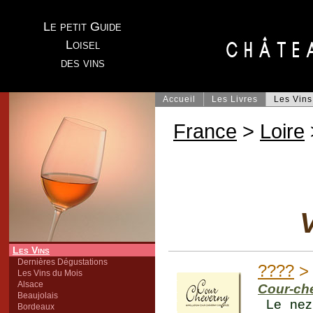
Le petit Guide
Loisel
des vins
Accueil
Les Livres
Les Vins
France
>
Loire
V
Les Vins
Dernières Dégustations
????
Les Vins du Mois
Alsace
Cour-ch
Beaujolais
Le nez
Bordeaux