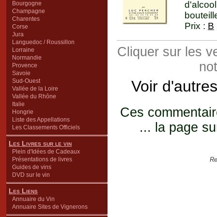
d'alcoo
Bourgogne
Champagne
bouteill
Charentes
Prix :
B
Corse
Jura
Languedoc / Roussillon
Cliquer sur les 
Lorraine
Normandie
not
Provence
Savoie
Sud-Ouest
Voir d'autre
Vallée de la Loire
Vallée du Rhône
Italie
Ces commentaires
Hongrie
Liste des Appellations
... la page su
Les Classements Officiels
Les Livres sur le vin
Plein d'Idées de Cadeaux
Présentations de livres
Re
Guides de vins
DVD sur le vin
Les Liens
Annuaire du Vin
Annuaire Sites de Vignerons