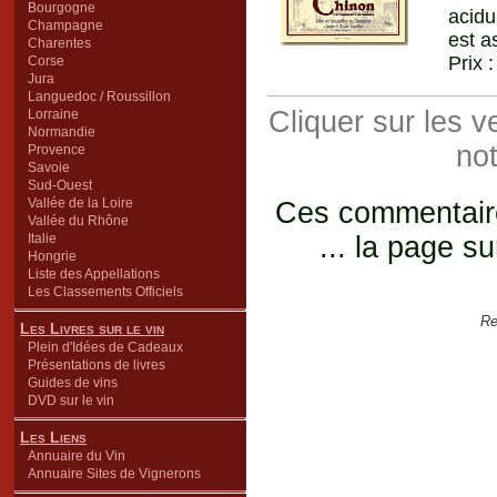
Bourgogne
acidu
Champagne
est a
Charentes
Prix 
Corse
Jura
Languedoc / Roussillon
Cliquer sur les 
Lorraine
Normandie
not
Provence
Savoie
Sud-Ouest
Vallée de la Loire
Ces commentaires
Vallée du Rhône
Italie
... la page su
Hongrie
Liste des Appellations
Les Classements Officiels
Re
Les Livres sur le vin
Plein d'Idées de Cadeaux
Présentations de livres
Guides de vins
DVD sur le vin
Les Liens
Annuaire du Vin
Annuaire Sites de Vignerons