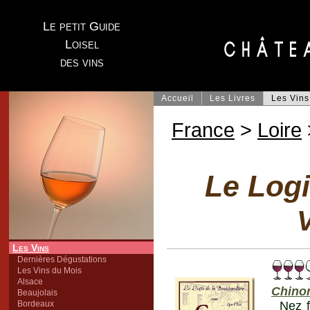
Le petit Guide
Loisel
des vins
Accueil
Les Livres
Les Vins
France
>
Loire
Le Log
V
Les Vins
Dernières Dégustations
Les Vins du Mois
Alsace
Chino
Beaujolais
Bordeaux
Nez f