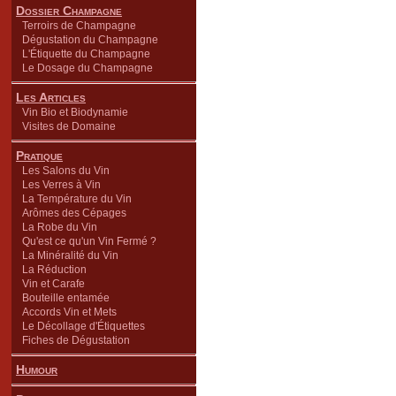
Dossier Champagne
Terroirs de Champagne
Dégustation du Champagne
L'Étiquette du Champagne
Le Dosage du Champagne
Les Articles
Vin Bio et Biodynamie
Visites de Domaine
Pratique
Les Salons du Vin
Les Verres à Vin
La Température du Vin
Arômes des Cépages
La Robe du Vin
Qu'est ce qu'un Vin Fermé ?
La Minéralité du Vin
La Réduction
Vin et Carafe
Bouteille entamée
Accords Vin et Mets
Le Décollage d'Étiquettes
Fiches de Dégustation
Humour