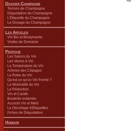
Re
Dossier Champagne
Terroirs de Champagne
Dégustation du Champagne
L'Étiquette du Champagne
Le Dosage du Champagne
Les Articles
Vin Bio et Biodynamie
Visites de Domaine
Pratique
Les Salons du Vin
Les Verres à Vin
La Température du Vin
Arômes des Cépages
La Robe du Vin
Qu'est ce qu'un Vin Fermé ?
La Minéralité du Vin
La Réduction
Vin et Carafe
Bouteille entamée
Accords Vin et Mets
Le Décollage d'Étiquettes
Fiches de Dégustation
Humour