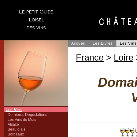
Le petit Guide
Loisel
des vins
Accueil
Les Livres
Les Vins
France
>
Loire
Domai
V
Les Vins
Dernières Dégustations
Les Vins du Mois
Alsace
Beaujolais
Bordeaux