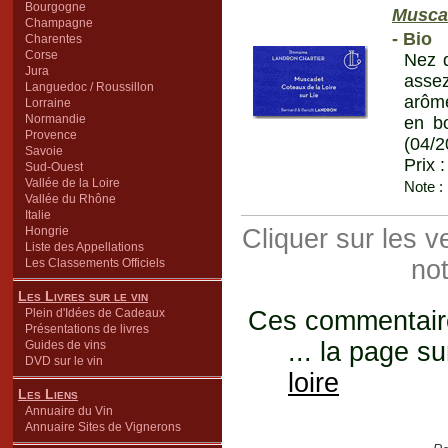
Bourgogne
Muscad
Champagne
- Bio
Charentes
Corse
Nez d
Jura
assez
Languedoc / Roussillon
arôme
Lorraine
Normandie
en bo
Provence
(04/2
Savoie
Prix 
Sud-Ouest
Vallée de la Loire
Note :
Vallée du Rhône
Italie
Hongrie
Cliquer sur les 
Liste des Appellations
not
Les Classements Officiels
Les Livres sur le vin
Plein d'Idées de Cadeaux
Ces commentaires
Présentations de livres
... la page su
Guides de vins
DVD sur le vin
loire
Les Liens
Annuaire du Vin
Annuaire Sites de Vignerons