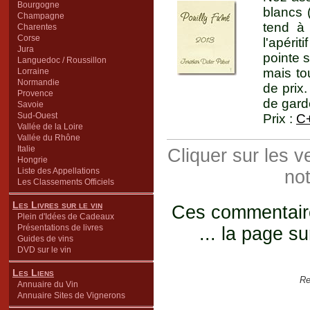
Bourgogne
blancs 
Champagne
tend à 
Charentes
Corse
l'apéri
Jura
pointe s
Languedoc / Roussillon
mais to
Lorraine
Normandie
de prix.
Provence
de gard
Savoie
Sud-Ouest
Prix :
C
Vallée de la Loire
Vallée du Rhône
Italie
Cliquer sur les 
Hongrie
Liste des Appellations
not
Les Classements Officiels
Les Livres sur le vin
Ces commentaires
Plein d'Idées de Cadeaux
Présentations de livres
... la page su
Guides de vins
DVD sur le vin
Les Liens
Re
Annuaire du Vin
Annuaire Sites de Vignerons