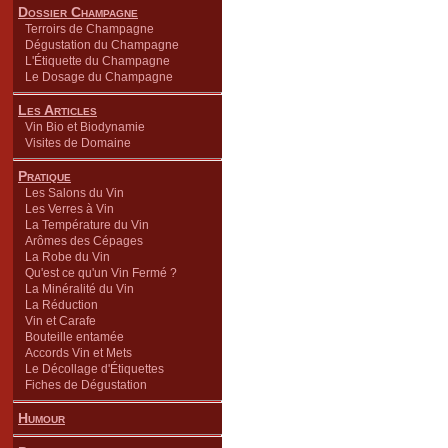
Dossier Champagne
Terroirs de Champagne
Dégustation du Champagne
L'Étiquette du Champagne
Le Dosage du Champagne
Les Articles
Vin Bio et Biodynamie
Visites de Domaine
Pratique
Les Salons du Vin
Les Verres à Vin
La Température du Vin
Arômes des Cépages
La Robe du Vin
Qu'est ce qu'un Vin Fermé ?
La Minéralité du Vin
La Réduction
Vin et Carafe
Bouteille entamée
Accords Vin et Mets
Le Décollage d'Étiquettes
Fiches de Dégustation
Humour