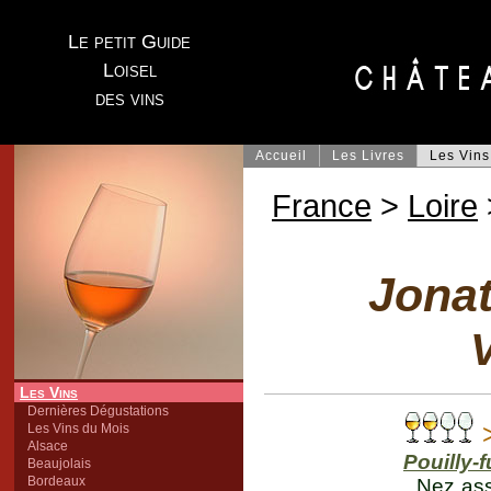
Le petit Guide
Loisel
des vins
Accueil
Les Livres
Les Vins
France
>
Loire
Jonat
V
Les Vins
Dernières Dégustations
>
Les Vins du Mois
Alsace
Pouilly-
Beaujolais
Bordeaux
Nez ass