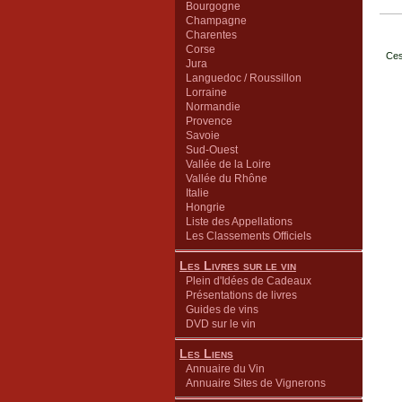
Bourgogne
Champagne
Charentes
Corse
Ces
Jura
Languedoc / Roussillon
Lorraine
Normandie
Provence
Savoie
Sud-Ouest
Vallée de la Loire
Vallée du Rhône
Italie
Hongrie
Liste des Appellations
Les Classements Officiels
Les Livres sur le vin
Plein d'Idées de Cadeaux
Présentations de livres
Guides de vins
DVD sur le vin
Les Liens
Annuaire du Vin
Annuaire Sites de Vignerons