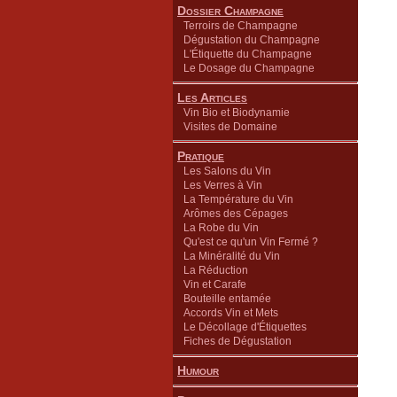
Dossier Champagne
Terroirs de Champagne
Dégustation du Champagne
L'Étiquette du Champagne
Le Dosage du Champagne
Les Articles
Vin Bio et Biodynamie
Visites de Domaine
Pratique
Les Salons du Vin
Les Verres à Vin
La Température du Vin
Arômes des Cépages
La Robe du Vin
Qu'est ce qu'un Vin Fermé ?
La Minéralité du Vin
La Réduction
Vin et Carafe
Bouteille entamée
Accords Vin et Mets
Le Décollage d'Étiquettes
Fiches de Dégustation
Humour