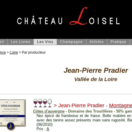
eil
Les Livres
Les Vins
Champagne
Articles
Pratique
ance
>
Loire
> Par producteur
Jean-Pierre Pradier
Vallée de la Loire
> Jean-Pierre Pradier -
Montagne
Côtes d'auvergne
- Domaine des Trouillères - 50% gam
Nez épicé de framboise et de fraise. Belle matière e
avec des tanins assez présents mais sans rugosité. Bien 
(06/2010)
Prix :
A