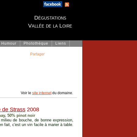
Dégustations
Vallée de la Loire
Humour
Photothèque
Liens
Partager
Voir le
site internet
du domaine.
 de Strass
2008
ay, 50% pinot noir
n milieu de bouche, de bonne expression,
fait, c'est un vin facile à marier à table.