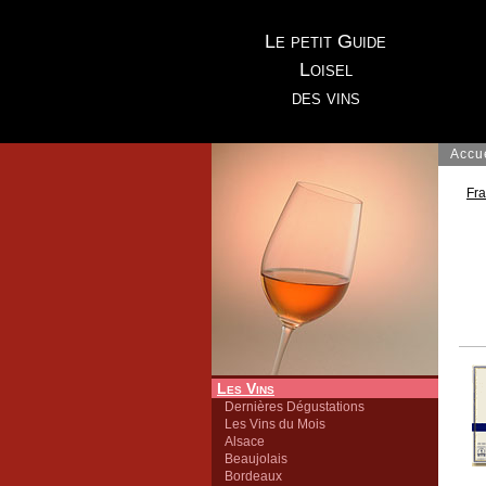
Le petit Guide
Loisel
des vins
Accu
Fr
Les Vins
Dernières Dégustations
Les Vins du Mois
Alsace
Beaujolais
Bordeaux