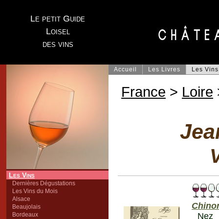
Le petit Guide
Loisel
des vins
Accueil
Les Livres
Les Vins
France
>
Loire
Jea
V
Les Vins
Dernières Dégustations
Les Vins du Mois
Alsace
Chino
Beaujolais
Bordeaux
Nez 