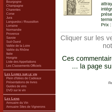
Bourgogne
attra
Champagne
inté
Charentes
prés
Corse
Jura
termi
Languedoc / Roussillon
Prix 
Lorraine
Normandie
Provence
Cliquer sur les 
Savoie
Sud-Ouest
not
Vallée de la Loire
Vallée du Rhône
Italie
Ces commentaires
Hongrie
Liste des Appellations
... la page su
Les Classements Officiels
Les Livres sur le vin
Plein d'Idées de Cadeaux
Présentations de livres
Re
Guides de vins
DVD sur le vin
Les Liens
Annuaire du Vin
Annuaire Sites de Vignerons