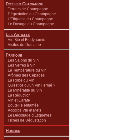
Dossier Champagne
Terroirs de Champagne
Dégustation du Champagne
L'Étiquette du Champagne
Le Dosage du Champagne
Les Articles
Vin Bio et Biodynamie
Visites de Domaine
Pratique
Les Salons du Vin
Les Verres à Vin
La Température du Vin
Arômes des Cépages
La Robe du Vin
Qu'est ce qu'un Vin Fermé ?
La Minéralité du Vin
La Réduction
Vin et Carafe
Bouteille entamée
Accords Vin et Mets
Le Décollage d'Étiquettes
Fiches de Dégustation
Humour