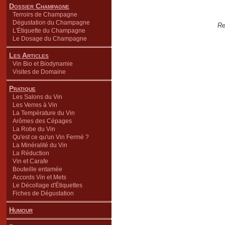
Dossier Champagne
Terroirs de Champagne
Dégustation du Champagne
Re
L'Étiquette du Champagne
Le Dosage du Champagne
Les Articles
Vin Bio et Biodynamie
Visites de Domaine
Pratique
Les Salons du Vin
Les Verres à Vin
La Température du Vin
Arômes des Cépages
La Robe du Vin
Qu'est ce qu'un Vin Fermé ?
La Minéralité du Vin
La Réduction
Vin et Carafe
Bouteille entamée
Accords Vin et Mets
Le Décollage d'Étiquettes
Fiches de Dégustation
Humour