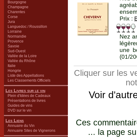
Bourgogne
agréa
Champagne
ensemb
Charentes
Corse
Prix :
Jura
Languedoc / Roussillon
Lorraine
Nez ar
Normandie
Provence
légère
Savoie
une bo
Sud-Ouest
(01/20
Vallée de la Loire
Vallée du Rhône
Italie
Hongrie
Cliquer sur les 
Liste des Appellations
not
Les Classements Officiels
Les Livres sur le vin
Voir d'autr
Plein d'Idées de Cadeaux
Présentations de livres
Guides de vins
DVD sur le vin
Les Liens
Ces commentaires
Annuaire du Vin
... la page su
Annuaire Sites de Vignerons