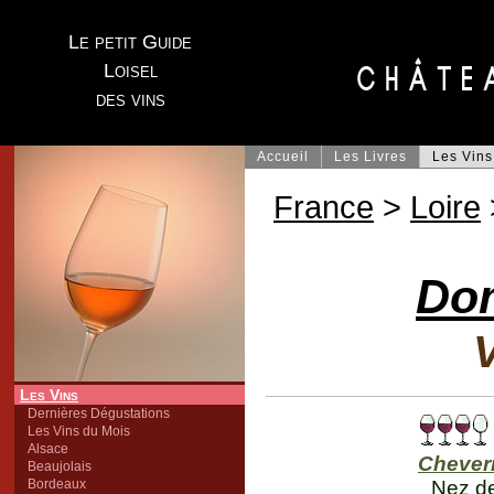
Le petit Guide
Loisel
des vins
Accueil
Les Livres
Les Vins
France
>
Loire
Do
V
Les Vins
Dernières Dégustations
Les Vins du Mois
Alsace
Chever
Beaujolais
Bordeaux
Nez de