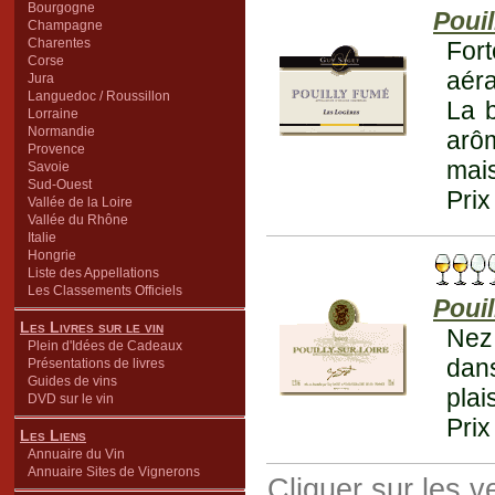
Bourgogne
Poui
Champagne
Charentes
For
Corse
aéra
Jura
Languedoc / Roussillon
La b
Lorraine
Normandie
arôm
Provence
mais
Savoie
Sud-Ouest
Prix
Vallée de la Loire
Vallée du Rhône
Italie
Hongrie
Liste des Appellations
Les Classements Officiels
Pouil
Les Livres sur le vin
Nez
Plein d'Idées de Cadeaux
dan
Présentations de livres
Guides de vins
plai
DVD sur le vin
Prix
Les Liens
Annuaire du Vin
Annuaire Sites de Vignerons
Cliquer sur les 