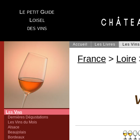
Le petit Guide
Loisel
des vins
Accueil
Les Livres
Les Vins
France
>
Loire
V
Les Vins
Dernières Dégustations
Les Vins du Mois
Alsace
Beaujolais
Bordeaux