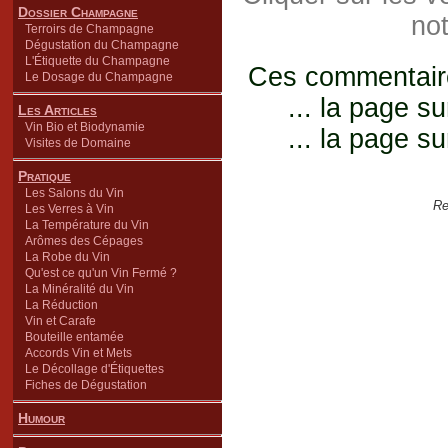
Dossier Champagne
not
Terroirs de Champagne
Dégustation du Champagne
L'Étiquette du Champagne
Ces commentaires
Le Dosage du Champagne
... la page su
Les Articles
Vin Bio et Biodynamie
... la page su
Visites de Domaine
Pratique
Les Salons du Vin
Re
Les Verres à Vin
La Température du Vin
Arômes des Cépages
La Robe du Vin
Qu'est ce qu'un Vin Fermé ?
La Minéralité du Vin
La Réduction
Vin et Carafe
Bouteille entamée
Accords Vin et Mets
Le Décollage d'Étiquettes
Fiches de Dégustation
Humour