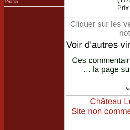
(11/
Photos
Prix
Cliquer sur les 
not
Voir d'autres v
Ces commentaires
... la page su
Re
Château Lo
Site non commer