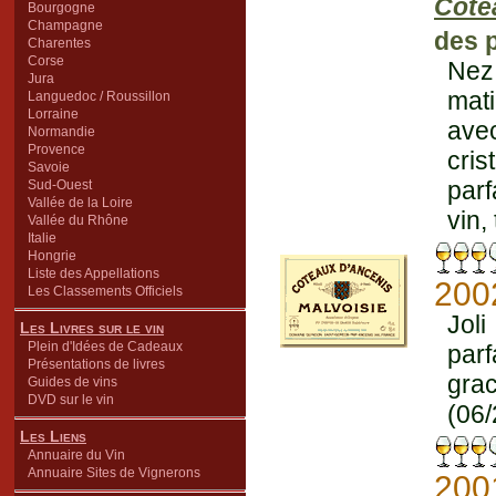
Cote
Bourgogne
Champagne
des p
Charentes
Corse
Nez 
Jura
mati
Languedoc / Roussillon
Lorraine
ave
Normandie
Provence
cris
Savoie
parf
Sud-Ouest
Vallée de la Loire
vin,
Vallée du Rhône
Italie
Hongrie
Liste des Appellations
200
Les Classements Officiels
Joli
Les Livres sur le vin
Plein d'Idées de Cadeaux
parf
Présentations de livres
grac
Guides de vins
DVD sur le vin
(06/
Les Liens
Annuaire du Vin
Annuaire Sites de Vignerons
200