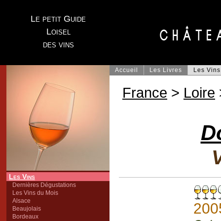
Le petit Guide
Loisel
des vins
Accueil
Les Livres
Les Vins
France
>
Loire
D
V
Les Vins
Dernières Dégustations
Les Vins du Mois
Alsace
200
Beaujolais
Bordeaux