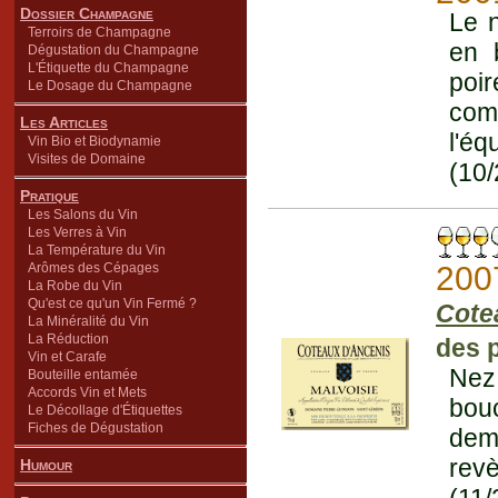
Dossier Champagne
Le n
Terroirs de Champagne
en b
Dégustation du Champagne
L'Étiquette du Champagne
poir
Le Dosage du Champagne
comp
Les Articles
l'éq
Vin Bio et Biodynamie
Visites de Domaine
(10/
Pratique
Les Salons du Vin
Les Verres à Vin
La Température du Vin
Arômes des Cépages
200
La Robe du Vin
Qu'est ce qu'un Vin Fermé ?
Cote
La Minéralité du Vin
La Réduction
des p
Vin et Carafe
Nez
Bouteille entamée
Accords Vin et Mets
bouc
Le Décollage d'Étiquettes
Fiches de Dégustation
dem
rev
Humour