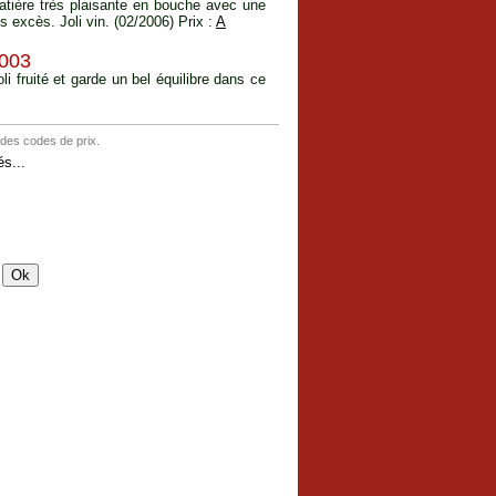
matière très plaisante en bouche avec une
 excès. Joli vin. (02/2006) Prix :
A
003
i fruité et garde un bel équilibre dans ce
 des codes de prix.
s...