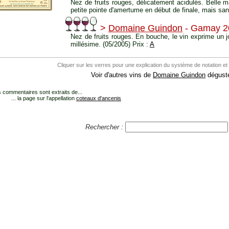
Nez de fruits rouges, délicatement acidulés. Belle 
petite pointe d'amertume en début de finale, mais sans
>
Domaine Guindon
- Gamay 2
Nez de fruits rouges. En bouche, le vin exprime un jol
millésime. (05/2005) Prix :
A
Cliquer sur les verres pour une explication du système de notation et
Voir d'autres vins de
Domaine Guindon
dégusté
 commentaires sont extraits de...
... la page sur l'appellation
coteaux d'ancenis
Rechercher :