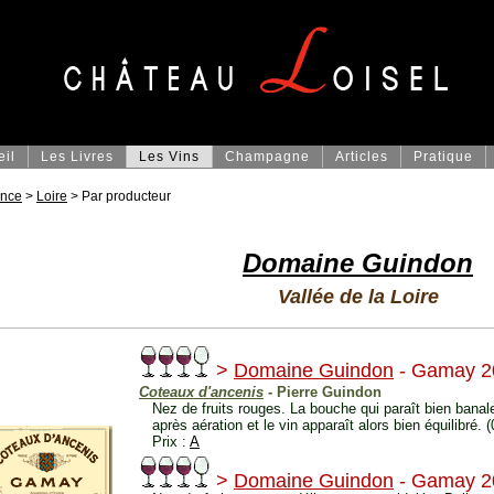
eil
Les Livres
Les Vins
Champagne
Articles
Pratique
ance
>
Loire
> Par producteur
Domaine Guindon
Vallée de la Loire
>
Domaine Guindon
- Gamay 2
Coteaux d'ancenis
- Pierre Guindon
Nez de fruits rouges. La bouche qui paraît bien bana
après aération et le vin apparaît alors bien équilibré. 
Prix :
A
>
Domaine Guindon
- Gamay 2