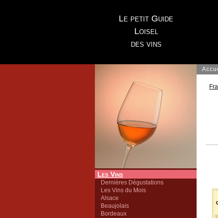
Le petit Guide
Loisel
des vins
Accu
Fr
Les Vins
Dernières Dégustations
Les Vins du Mois
Alsace
Beaujolais
Bordeaux