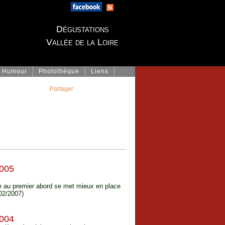
Dégustations
Vallée de la Loire
Humour
Photothèque
Liens
Partager
005
le au premier abord se met mieux en place
(02/2007)
004