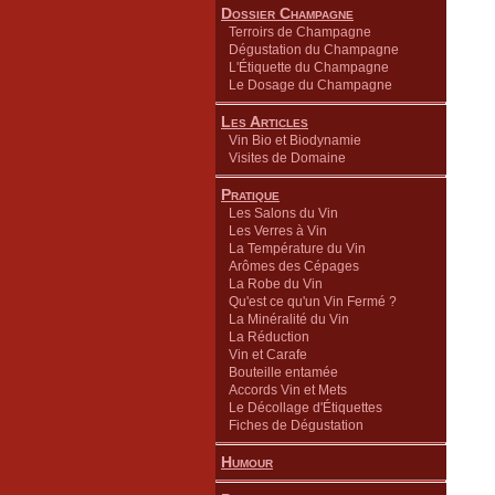
Dossier Champagne
Terroirs de Champagne
Dégustation du Champagne
L'Étiquette du Champagne
Le Dosage du Champagne
Les Articles
Vin Bio et Biodynamie
Visites de Domaine
Pratique
Les Salons du Vin
Les Verres à Vin
La Température du Vin
Arômes des Cépages
La Robe du Vin
Qu'est ce qu'un Vin Fermé ?
La Minéralité du Vin
La Réduction
Vin et Carafe
Bouteille entamée
Accords Vin et Mets
Le Décollage d'Étiquettes
Fiches de Dégustation
Humour