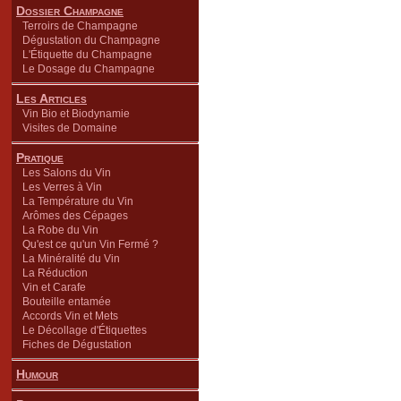
Dossier Champagne
Terroirs de Champagne
Dégustation du Champagne
L'Étiquette du Champagne
Le Dosage du Champagne
Les Articles
Vin Bio et Biodynamie
Visites de Domaine
Pratique
Les Salons du Vin
Les Verres à Vin
La Température du Vin
Arômes des Cépages
La Robe du Vin
Qu'est ce qu'un Vin Fermé ?
La Minéralité du Vin
La Réduction
Vin et Carafe
Bouteille entamée
Accords Vin et Mets
Le Décollage d'Étiquettes
Fiches de Dégustation
Humour