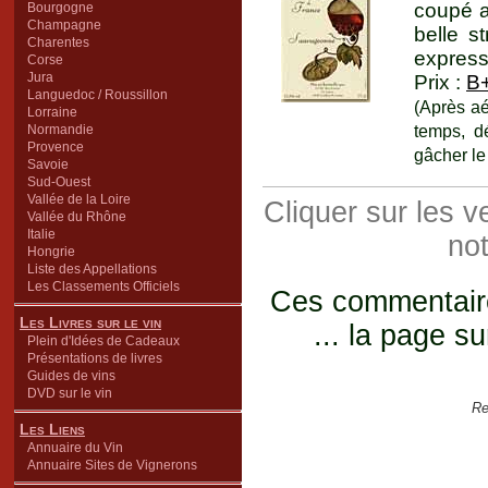
coupé a
Bourgogne
Champagne
belle s
Charentes
express
Corse
Jura
Prix :
B
Languedoc / Roussillon
(Après aé
Lorraine
temps, d
Normandie
Provence
gâcher le 
Savoie
Sud-Ouest
Vallée de la Loire
Cliquer sur les 
Vallée du Rhône
Italie
not
Hongrie
Liste des Appellations
Les Classements Officiels
Ces commentaires
Les Livres sur le vin
... la page su
Plein d'Idées de Cadeaux
Présentations de livres
Guides de vins
DVD sur le vin
Re
Les Liens
Annuaire du Vin
Annuaire Sites de Vignerons