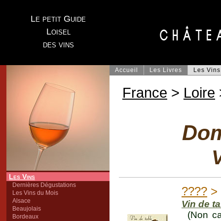
Le petit Guide
Loisel
des vins
Accueil
Les Livres
Les Vins
France
>
Loire
Dom
V
Les Vins
Dernières Dégustations
????
> 
Les Vins du Mois
Alsace
Vin de t
Beaujolais
(Non ca
Bordeaux