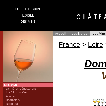
Le petit Guide
Loisel
des vins
Accueil
Les Livres
Les Vins
France
>
Loire
Dom
V
Les Vins
Dernières Dégustations
Les Vins du Mois
Alsace
Beaujolais
Bordeaux