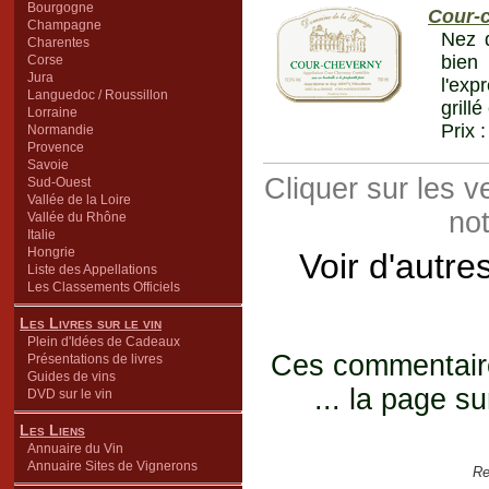
Bourgogne
Cour-
Champagne
Nez d
Charentes
bien 
Corse
Jura
l'exp
Languedoc / Roussillon
grillé
Lorraine
Prix 
Normandie
Provence
Savoie
Cliquer sur les 
Sud-Ouest
Vallée de la Loire
not
Vallée du Rhône
Italie
Hongrie
Voir d'autre
Liste des Appellations
Les Classements Officiels
Les Livres sur le vin
Plein d'Idées de Cadeaux
Ces commentaires
Présentations de livres
Guides de vins
... la page su
DVD sur le vin
Les Liens
Annuaire du Vin
Annuaire Sites de Vignerons
Re