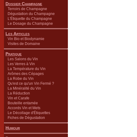
Dossier Champagne
Terroirs de Champagne
Dégustation du Champagne
L'Étiquette du Champagne
Le Dosage du Champagne
Les Articles
Vin Bio et Biodynamie
Visites de Domaine
Pratique
Les Salons du Vin
Les Verres à Vin
La Température du Vin
Arômes des Cépages
La Robe du Vin
Qu'est ce qu'un Vin Fermé ?
La Minéralité du Vin
La Réduction
Vin et Carafe
Bouteille entamée
Accords Vin et Mets
Le Décollage d'Étiquettes
Fiches de Dégustation
Humour