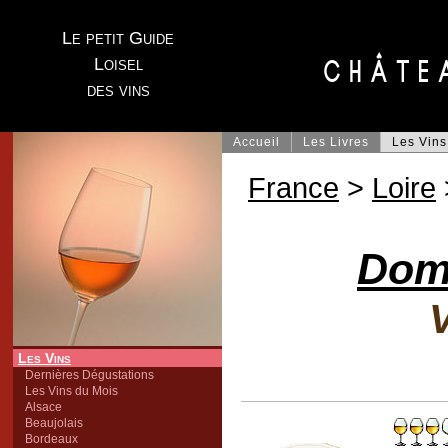
Le petit Guide
Loisel
des vins
Accueil
Les Livres
Les Vins
France
>
Loire
Dom
V
Les Vins
Dernières Dégustations
Les Vins du Mois
Alsace
Beaujolais
Bordeaux