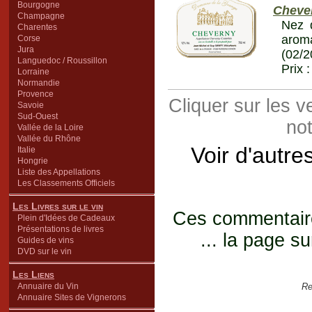
Bourgogne
Cheve
Champagne
Nez 
Charentes
aroma
Corse
Jura
(02/2
Languedoc / Roussillon
Prix 
Lorraine
Normandie
Provence
Cliquer sur les 
Savoie
Sud-Ouest
not
Vallée de la Loire
Vallée du Rhône
Voir d'autre
Italie
Hongrie
Liste des Appellations
Les Classements Officiels
Les Livres sur le vin
Ces commentaires
Plein d'Idées de Cadeaux
Présentations de livres
... la page su
Guides de vins
DVD sur le vin
Les Liens
Annuaire du Vin
Re
Annuaire Sites de Vignerons