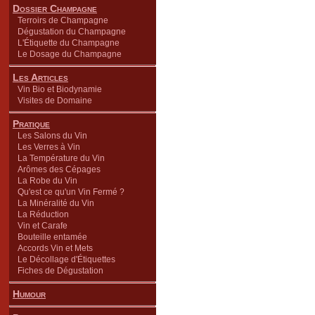
Dossier Champagne
Terroirs de Champagne
Dégustation du Champagne
L'Étiquette du Champagne
Le Dosage du Champagne
Les Articles
Vin Bio et Biodynamie
Visites de Domaine
Pratique
Les Salons du Vin
Les Verres à Vin
La Température du Vin
Arômes des Cépages
La Robe du Vin
Qu'est ce qu'un Vin Fermé ?
La Minéralité du Vin
La Réduction
Vin et Carafe
Bouteille entamée
Accords Vin et Mets
Le Décollage d'Étiquettes
Fiches de Dégustation
Humour