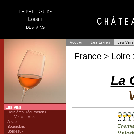
Le petit Guide
Loisel
des vins
Accueil
Les Livres
Les Vins
France
>
Loire
La 
V
Les Vins
Dernières Dégustations
Les Vins du Mois
Alsace
Créman
Beaujolais
Bordeaux
Majori