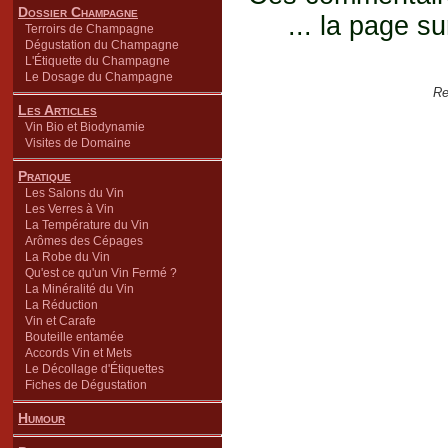
Dossier Champagne
... la page su
Terroirs de Champagne
Dégustation du Champagne
L'Étiquette du Champagne
Le Dosage du Champagne
Re
Les Articles
Vin Bio et Biodynamie
Visites de Domaine
Pratique
Les Salons du Vin
Les Verres à Vin
La Température du Vin
Arômes des Cépages
La Robe du Vin
Qu'est ce qu'un Vin Fermé ?
La Minéralité du Vin
La Réduction
Vin et Carafe
Bouteille entamée
Accords Vin et Mets
Le Décollage d'Étiquettes
Fiches de Dégustation
Humour