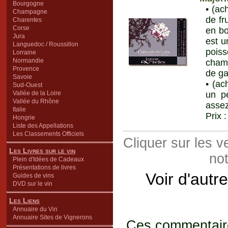
Bourgogne
• (ac
Champagne
de fr
Charentes
Corse
en bo
Jura
est u
Languedoc / Roussillon
poiss
Lorraine
Normandie
cham
Provence
de ga
Savoie
• (ac
Sud-Ouest
Vallée de la Loire
un p
Vallée du Rhône
assez
Italie
Prix 
Hongrie
Liste des Appellations
Les Classements Officiels
Cliquer sur les 
Les Livres sur le vin
not
Plein d'Idées de Cadeaux
Présentations de livres
Voir d'autr
Guides de vins
DVD sur le vin
Les Liens
Annuaire du Vin
Annuaire Sites de Vignerons
Ces commentaires