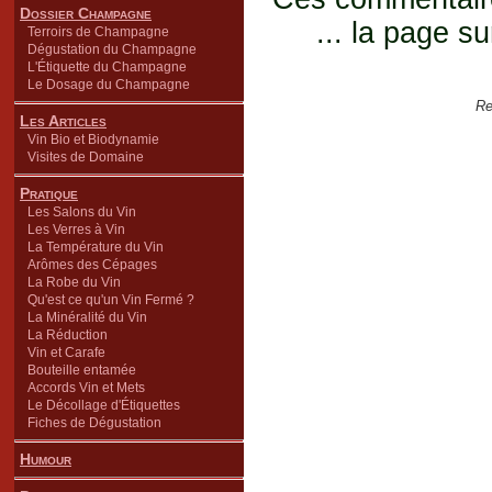
Dossier Champagne
... la page su
Terroirs de Champagne
Dégustation du Champagne
L'Étiquette du Champagne
Le Dosage du Champagne
Re
Les Articles
Vin Bio et Biodynamie
Visites de Domaine
Pratique
Les Salons du Vin
Les Verres à Vin
La Température du Vin
Arômes des Cépages
La Robe du Vin
Qu'est ce qu'un Vin Fermé ?
La Minéralité du Vin
La Réduction
Vin et Carafe
Bouteille entamée
Accords Vin et Mets
Le Décollage d'Étiquettes
Fiches de Dégustation
Humour