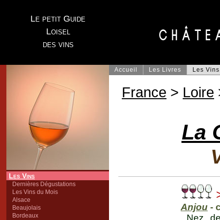
Le petit Guide
Loisel
des vins
Accueil
Les Livres
Les Vins
France
>
Loire
La 
V
Les Vins
Dernières Dégustations
Les Vins du Mois
Alsace
Anjou
- 
Beaujolais
Bordeaux
Nez de