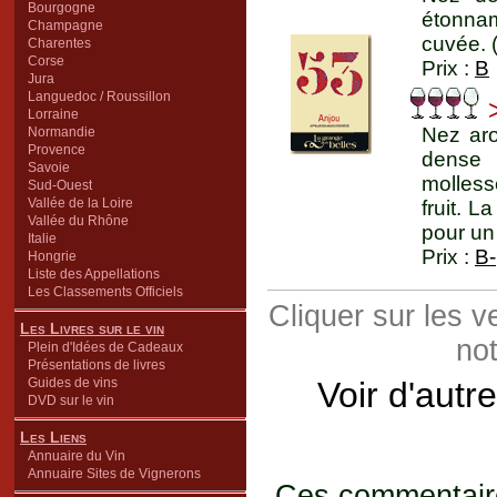
Bourgogne
étonna
Champagne
cuvée. 
Charentes
Corse
Prix :
B
Jura
Languedoc / Roussillon
Lorraine
Nez aro
Normandie
Provence
dense 
Savoie
molless
Sud-Ouest
Vallée de la Loire
fruit. 
Vallée du Rhône
pour un
Italie
Prix :
B-
Hongrie
Liste des Appellations
Les Classements Officiels
Cliquer sur les 
Les Livres sur le vin
not
Plein d'Idées de Cadeaux
Présentations de livres
Guides de vins
Voir d'autr
DVD sur le vin
Les Liens
Annuaire du Vin
Annuaire Sites de Vignerons
Ces commentaires