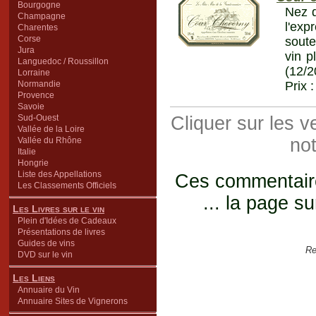
Bourgogne
Nez d
Champagne
l'exp
Charentes
Corse
soute
Jura
vin p
Languedoc / Roussillon
(12/2
Lorraine
Normandie
Prix 
Provence
Savoie
Sud-Ouest
Cliquer sur les 
Vallée de la Loire
not
Vallée du Rhône
Italie
Hongrie
Liste des Appellations
Ces commentaires
Les Classements Officiels
... la page su
Les Livres sur le vin
Plein d'Idées de Cadeaux
Présentations de livres
Guides de vins
Re
DVD sur le vin
Les Liens
Annuaire du Vin
Annuaire Sites de Vignerons