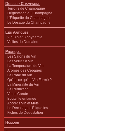
Dossier Champagne
Terroirs de Champagne
Dégustation du Champagne
L'Étiquette du Champagne
Le Dosage du Champagne
Les Articles
Vin Bio et Biodynamie
Visites de Domaine
Pratique
Les Salons du Vin
Les Verres à Vin
La Température du Vin
Arômes des Cépages
La Robe du Vin
Qu'est ce qu'un Vin Fermé ?
La Minéralité du Vin
La Réduction
Vin et Carafe
Bouteille entamée
Accords Vin et Mets
Le Décollage d'Étiquettes
Fiches de Dégustation
Humour