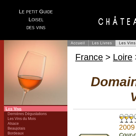
Le petit Guide
Loisel
des vins
Accueil
Les Livres
Les Vins
France
>
Loire
Domain
V
Les Vins
Dernières Dégustations
Les Vins du Mois
Alsace
2009
Beaujolais
Bordeaux
Cour-