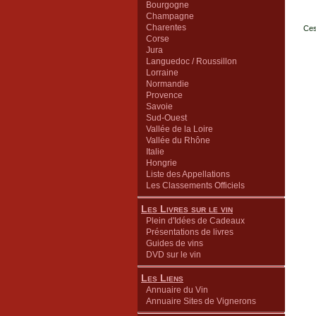
Bourgogne
Champagne
Charentes
Ces
Corse
Jura
Languedoc / Roussillon
Lorraine
Normandie
Provence
Savoie
Sud-Ouest
Vallée de la Loire
Vallée du Rhône
Italie
Hongrie
Liste des Appellations
Les Classements Officiels
Les Livres sur le vin
Plein d'Idées de Cadeaux
Présentations de livres
Guides de vins
DVD sur le vin
Les Liens
Annuaire du Vin
Annuaire Sites de Vignerons