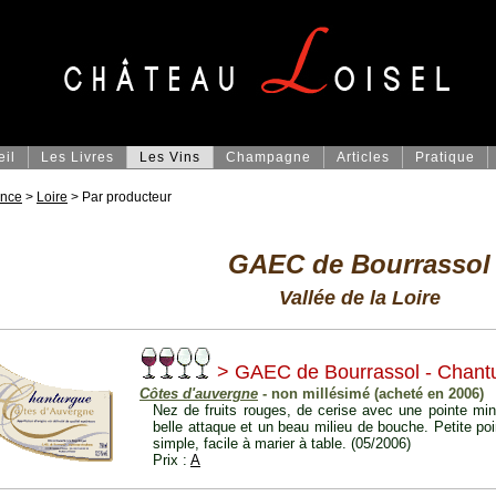
eil
Les Livres
Les Vins
Champagne
Articles
Pratique
ance
>
Loire
> Par producteur
GAEC de Bourrassol
Vallée de la Loire
> GAEC de Bourrassol - Chant
Côtes d'auvergne
- non millésimé (acheté en 2006)
Nez de fruits rouges, de cerise avec une pointe min
belle attaque et un beau milieu de bouche. Petite po
simple, facile à marier à table. (05/2006)
Prix :
A