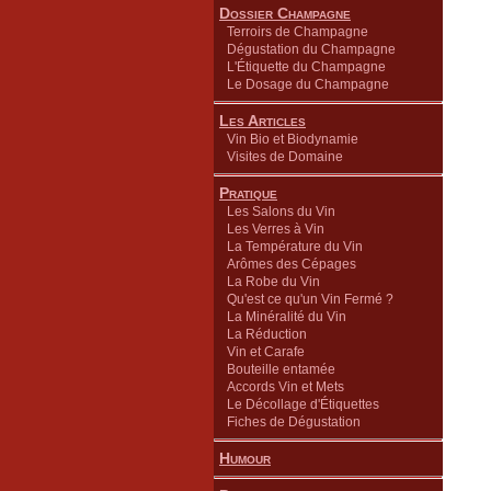
Dossier Champagne
Terroirs de Champagne
Dégustation du Champagne
L'Étiquette du Champagne
Le Dosage du Champagne
Les Articles
Vin Bio et Biodynamie
Visites de Domaine
Pratique
Les Salons du Vin
Les Verres à Vin
La Température du Vin
Arômes des Cépages
La Robe du Vin
Qu'est ce qu'un Vin Fermé ?
La Minéralité du Vin
La Réduction
Vin et Carafe
Bouteille entamée
Accords Vin et Mets
Le Décollage d'Étiquettes
Fiches de Dégustation
Humour