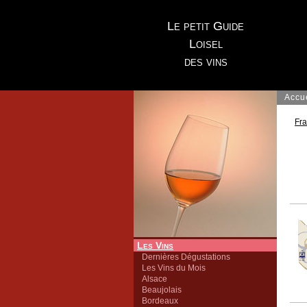
Le petit Guide
Loisel
des vins
Accu
Fr
Les Vins
Dernières Dégustations
Les Vins du Mois
Alsace
Beaujolais
Bordeaux