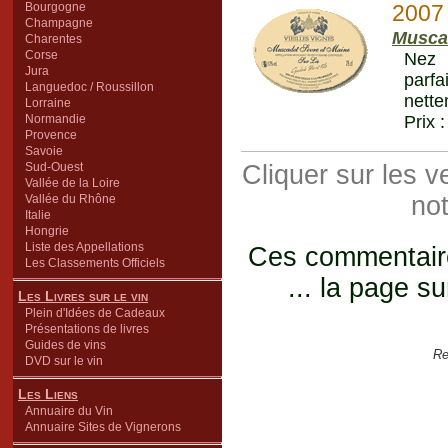
Bourgogne
2007
Champagne
Musca
Charentes
Corse
Nez 
Jura
parfa
Languedoc / Roussillon
nette
Lorraine
Normandie
Prix 
Provence
Savoie
Sud-Ouest
Cliquer sur les 
Vallée de la Loire
not
Vallée du Rhône
Italie
Hongrie
Liste des Appellations
Ces commentaires
Les Classements Officiels
... la page su
Les Livres sur le vin
Plein d'Idées de Cadeaux
Présentations de livres
Guides de vins
Re
DVD sur le vin
Les Liens
Annuaire du Vin
Annuaire Sites de Vignerons