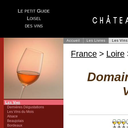
Le petit Guide
Loisel
des vins
Accueil
Les Livres
Les Vins
France
>
Loire
Domain
V
Les Vins
Dernières Dégustations
Les Vins du Mois
Alsace
Beaujolais
Bordeaux