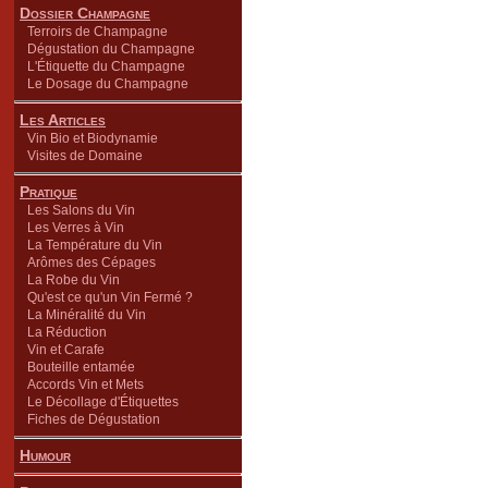
Dossier Champagne
Terroirs de Champagne
Dégustation du Champagne
L'Étiquette du Champagne
Le Dosage du Champagne
Les Articles
Vin Bio et Biodynamie
Visites de Domaine
Pratique
Les Salons du Vin
Les Verres à Vin
La Température du Vin
Arômes des Cépages
La Robe du Vin
Qu'est ce qu'un Vin Fermé ?
La Minéralité du Vin
La Réduction
Vin et Carafe
Bouteille entamée
Accords Vin et Mets
Le Décollage d'Étiquettes
Fiches de Dégustation
Humour