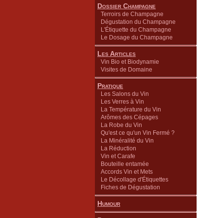
Dossier Champagne
Terroirs de Champagne
Dégustation du Champagne
L'Étiquette du Champagne
Le Dosage du Champagne
Les Articles
Vin Bio et Biodynamie
Visites de Domaine
Pratique
Les Salons du Vin
Les Verres à Vin
La Température du Vin
Arômes des Cépages
La Robe du Vin
Qu'est ce qu'un Vin Fermé ?
La Minéralité du Vin
La Réduction
Vin et Carafe
Bouteille entamée
Accords Vin et Mets
Le Décollage d'Étiquettes
Fiches de Dégustation
Humour