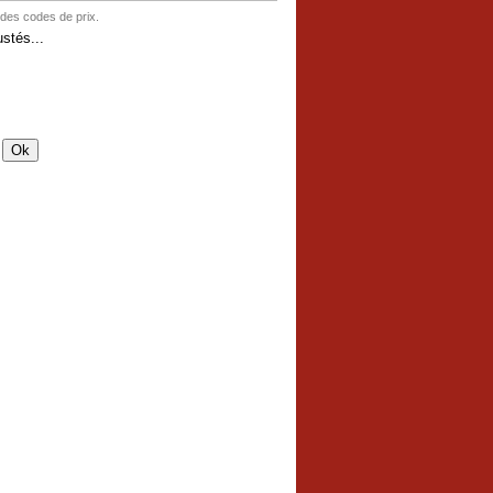
 des codes de prix.
stés...