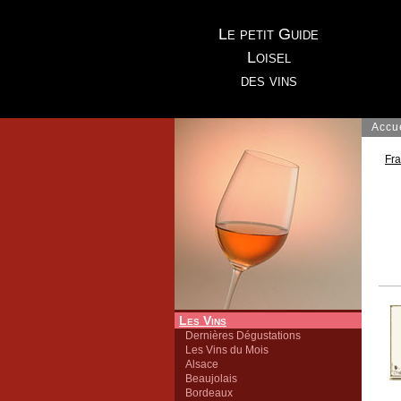
Le petit Guide
Loisel
des vins
Accu
Fr
Les Vins
Dernières Dégustations
Les Vins du Mois
Alsace
Beaujolais
Bordeaux