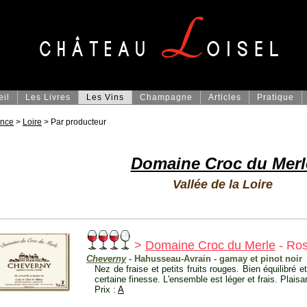
eil
Les Livres
Les Vins
Champagne
Articles
Pratique
ance
>
Loire
> Par producteur
Domaine Croc du Merl
Vallée de la Loire
>
Domaine Croc du Merle
- Ro
Cheverny
- Hahusseau-Avrain - gamay et pinot noir
Nez de fraise et petits fruits rouges. Bien équilibré e
certaine finesse. L'ensemble est léger et frais. Plaisa
Prix :
A