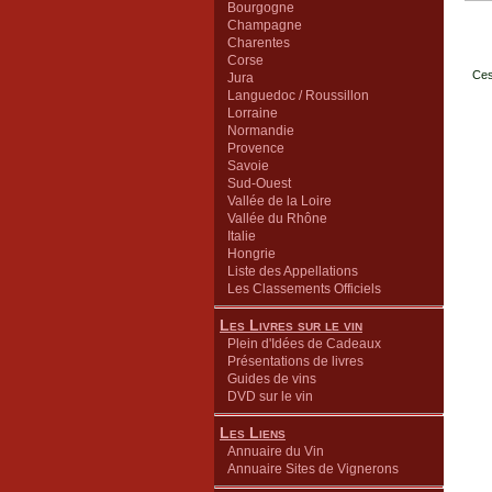
Bourgogne
Champagne
Charentes
Corse
Ces
Jura
Languedoc / Roussillon
Lorraine
Normandie
Provence
Savoie
Sud-Ouest
Vallée de la Loire
Vallée du Rhône
Italie
Hongrie
Liste des Appellations
Les Classements Officiels
Les Livres sur le vin
Plein d'Idées de Cadeaux
Présentations de livres
Guides de vins
DVD sur le vin
Les Liens
Annuaire du Vin
Annuaire Sites de Vignerons