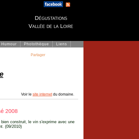
Dégustations
Vallée de la Loire
Humour
Photothèque
Liens
Partager
e
Voir le
site internet
du domaine.
sé 2008
t bien construit, le vin s'exprime avec une
nt. (09/2010)